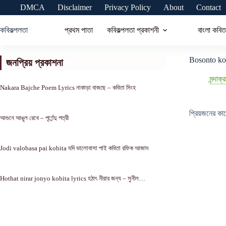
Skip
DMCA
Disclaimer
Privacy Policy
About
Contact
to
content
কবিকল্পলতা
প্রথম পাতা
কবিকল্পলতা প্রকাশনী
বাংলা কবিত
Bosonto kobit
জনপ্রিয় প্রকাশনা
মন্দাক্
Nakara Bajche Poem Lyrics নাকাড়া বাজছে – কবিতা সিংহ
প্রিয়জনের ক
আগুনে আঙুল রেখে – পূর্ণেন্দু পত্রী
Jodi valobasa pai kobita যদি ভালোবাসা পাই কবিতা রফিক আজাদ
Hothat nirar jonyo kobita lyrics হঠাৎ নীরার জন্য – সুনীল…