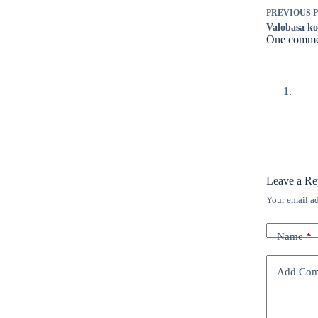
PREVIOUS
Valobasa kob
One comme
Leave a Re
Your email ad
Name
*
Add Co