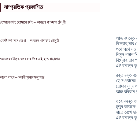
সাম্প্রতিক প্রকাশিত
তোমাকে চাই তোমাকে চাই – আবদুল গাফফার চৌধুরী
আজ বসন্তে কৃষ
একটি কথা মনে রেখো – আবদুল গাফফার চৌধুরী
বিদ্রোহ তার ক
পথে পথে যত প
শিমুল পলাশ শ
দুঃসময়ের মিত্র ভেবে যার দিকে এই হাত বাড়ালাম
বিদ্রোহ তার পা
এই বসন্তে কৃষ্
রক্ত রক্ত বল
ভালো লাগে – ভবানীপ্রসাদ মজুমদার
হে সংগ্রামের
তােমার যুদ্ধ আ
আজ রক্তিম কৃষ
ওহে বসন্ত ও
মৃত্যু আজকে ক
হাতে রেখে হাত 
এই বসন্তে কৃষ