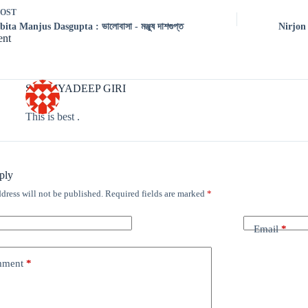
POST
ita Manjus Dasgupta : ভালোবাসা - মঞ্জুষ দাশগুপ্ত
Nirjon 
nt
SOUMYADEEP GIRI
This is best .
ply
dress will not be published.
Required fields are marked
*
Email
*
mment
*