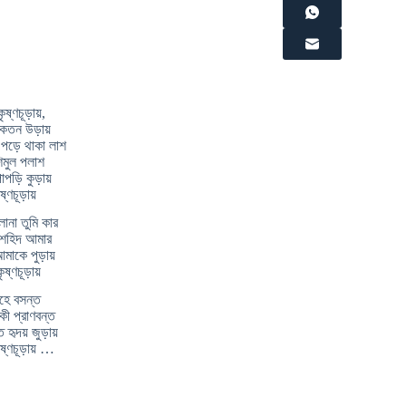
্ণচূড়ায়,
েতন উড়ায়
ড়ে থাকা লাশ
িমুল পলাশ
পড়ি কুড়ায়
ণচূড়ায়
োনা তুমি কার
 শহিদ আমার
মাকে পুড়ায়
্ণচূড়ায়
হে বসন্ত
ী প্রাণবন্ত
হৃদয় জুড়ায়
্ণচূড়ায় …