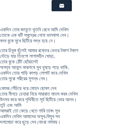
একদিন তাের জানুতে থুতনি রেখে আমি দেখিস
তােকে এক ঘটি সমুদ্রের নােনা ভালবাসা দেব।
বলব বুকে মুখে ছিটিয়ে শুদ্ধ হয়ে নে।
তাের চিবুক ছুঁলেই আমার রক্তের ভেতর টকাশ টকাশ
দৌড়ে যায় তিনশাে লাগামহীন ঘােড়া,
তাের বুকে ঠোঁট ছোঁয়ালেই
অসহ্য আনন্দে মাঝপথে মুখ থুবড়ে পড়ে থাকি,
একদিন তাের শাড়ি কাপড় লােপাট করে দেখিস
তাের পুরাে শরীরের সুগন্ধ নেব।
কোমর পেঁচিয়ে ধরে মােহন ছােবল দেব
তাের নীলচে চেহারা নিয়ে সারারাত মাতম করব দেখিস
উৎসব করে করে পৃথিবীতে সূর্য ছিটিয়ে ভাের আনব।
তুই এবং আমি
আমরাই তাে কেড়ে খেতে পারি তাবৎ সুখ
একদিন দেখিস আমাদের অসুখ-বিসুখ সব
দলামােচা করে ছুড়ে দেব নােংরা নর্দমায়।