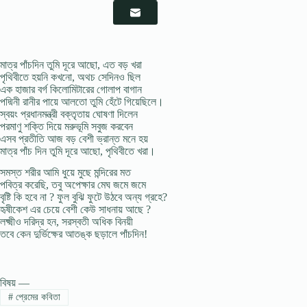
মাত্র পাঁচদিন তুমি দূরে আছাে, এত বড় খরা
পৃথিবীতে হয়নি কখনাে, অথচ সেদিনও ছিল
এক হাজার বর্গ কিলােমিটারের গােলাপ বাগান
পদ্মিনী রানীর পায়ে আলতাে তুমি হেঁটে গিয়েছিলে।
স্বয়ং প্রধানমন্ত্রী বক্তৃতায় ঘােষণা দিলেন
পরমাণু শক্তি দিয়ে মরুভূমি সবুজ করবেন
এসব প্রতীতি আজ বড় বেশী ভ্রান্ত মনে হয়
মাত্র পাঁচ দিন তুমি দূরে আছো, পৃথিবীতে খরা।
সমস্ত শরীর আমি ধুয়ে মুছে মন্দিরের মত
পবিত্র করেছি, তবু অপেক্ষার মেঘ জমে জমে
বৃষ্টি কি হবে না ? ফুল বুঝি ফুটে উঠবে অন্য গ্রহে?
হৃষীকেশ এর চেয়ে বেশী কেউ সাধনায় আছে ?
লক্ষ্মীও দরিদ্র হন, সরস্বতী অধিক বিনয়ী
তবে কেন দুর্ভিক্ষের আতঙ্ক ছড়ালে পাঁচদিন!
বিষয় —
#
প্রেমের কবিতা