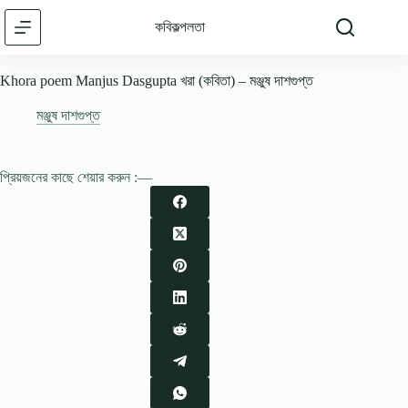
Skip
to
কবিকল্পলতা
content
Khora poem Manjus Dasgupta খরা (কবিতা) – মঞ্জুষ দাশগুপ্ত
মঞ্জুষ দাশগুপ্ত
প্রিয়জনের কাছে শেয়ার করুন :—