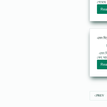
পেয়েছে 
Rea
এমন দি
এমন দি
কেহ আর,
Rea
PREV