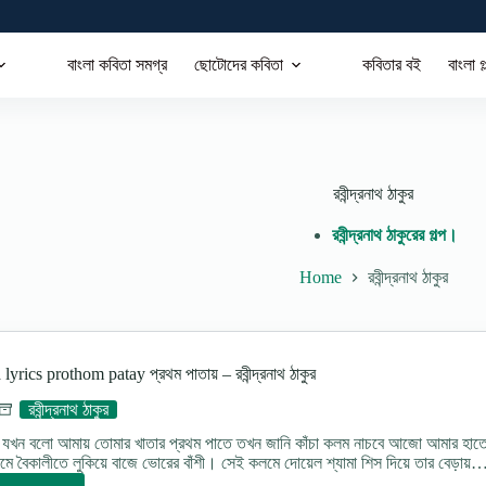
বাংলা কবিতা সমগ্র
ছোটোদের কবিতা
কবিতার বই
বাংলা গ
রবীন্দ্রনাথ ঠাকুর
রবীন্দ্রনাথ ঠাকুরের গল্প।
Home
রবীন্দ্রনাথ ঠাকুর
lyrics prothom patay প্রথম পাতায় – রবীন্দ্রনাথ ঠাকুর
রবীন্দ্রনাথ ঠাকুর
যখন বলো আমায় তােমার খাতার প্রথম পাতে তখন জানি কাঁচা কলম নাচবে আজো আমার হাত
ে বৈকালীতে লুকিয়ে বাজে ভােরের বাঁশী। সেই কলমে দোয়েল শ্যামা শিস দিয়ে তার বেড়ায়