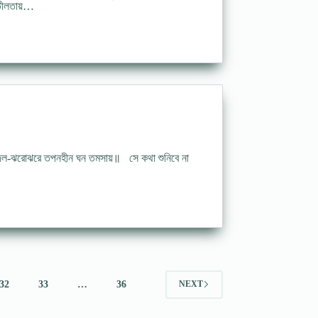
ালতীলতায়…
দল-ঝরোঝরে তপনহীন ঘন তমসায়॥ সে কথা শুনিবে না
32
33
…
36
NEXT