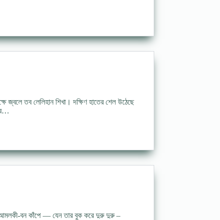
ণ বক্ষে জ্বলে তব লেলিহান শিখা। দক্ষিণ হাতের শেল উঠেছে
মার…
লকী-বন কাঁপে — যেন তার বুক করে দুরু দুরু –