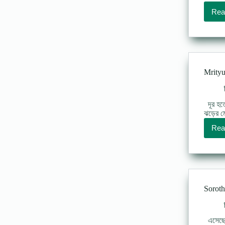
Rea
Mrityun
দূর হতে 
ঝড়ের মে
Rea
Soroth 
এসেছে শ