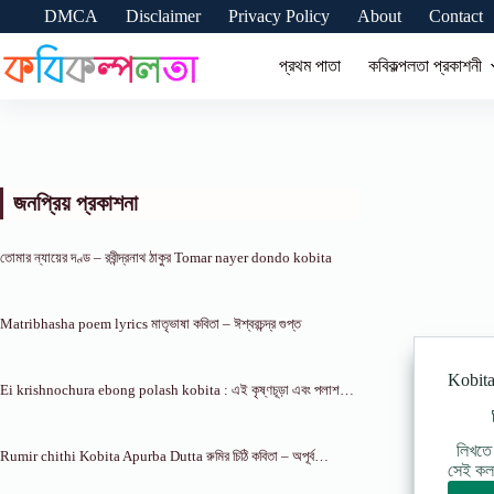
Skip
DMCA
Disclaimer
Privacy Policy
About
Contact
to
content
প্রথম পাতা
কবিকল্পলতা প্রকাশনী
জনপ্রিয় প্রকাশনা
তোমার ন্যায়ের দণ্ড – রবীন্দ্রনাথ ঠাকুর Tomar nayer dondo kobita
Matribhasha poem lyrics মাতৃভাষা কবিতা – ঈশ্বরচন্দ্র গুপ্ত
Kobita 
Ei krishnochura ebong polash kobita : এই কৃষ্ণচূড়া এবং পলাশ…
লিখতে 
Rumir chithi Kobita Apurba Dutta রুমির চিঠি কবিতা – অপূর্ব…
সেই কলম