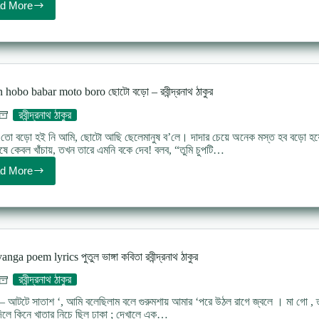
d More
Kobita
lyrics
prothom
patay
প্রথম
পাতায়
–
hobo babar moto boro ছোটো বড়ো – রবীন্দ্রনাথ ঠাকুর
রবীন্দ্রনাথ
ঠাকুর
রবীন্দ্রনাথ ঠাকুর
ো বড়ো হই নি আমি, ছোটো আছি ছেলেমানুষ ব’লে। দাদার চেয়ে অনেক মস্ত হব বড়ো হয়ে 
ষে কেবল খাঁচায়, তখন তারে এমনি বকে দেব! বলব, “তুমি চুপটি…
d More
Jokhon
hobo
babar
moto
boro
ছোটো
বড়ো
anga poem lyrics পুতুল ভাঙ্গা কবিতা রবীন্দ্রনাথ ঠাকুর
–
রবীন্দ্রনাথ
রবীন্দ্রনাথ ঠাকুর
ঠাকুর
 আটটে সাতাশ ‘, আমি বলেছিলাম বলে গুরুমশায় আমার ‘পরে উঠল রাগে জ্বলে । মা গো , তুম
লে কিনে খাতার নিচে ছিল ঢাকা ; দেখালে এক…