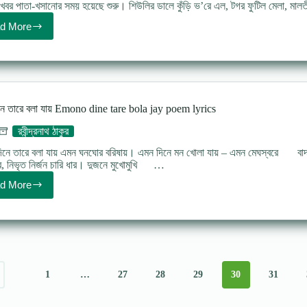
খবর পাতা-খসানোর সময় হয়েছে শুরু। শিউলির ডালে কুঁড়ি ভ’রে এল, টগর ফুটিল মেলা, ম
d More
Soroth
poem
lyrics
by
Rabindranath
শরৎ
(কবিতা)
নে তারে বলা যায় Emono dine tare bola jay poem lyrics
–
রবীন্দ্রনাথ
রবীন্দ্রনাথ ঠাকুর
ঠাকুর
নে তারে বলা যায় এমন ঘনঘোর বরিষায়। এমন দিনে মন খোলা যায় – এমন মেঘস্বরে বা
 নিভৃত নির্জন চারি ধার। দুজনে মুখোমুখি …
d More
এমন
দিনে
তারে
বলা
যায়
Emono
dine
tare
1
…
27
28
29
30
31
bola
jay