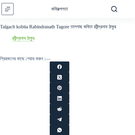
Skip
to
কবিকল্পলতা
content
Talgach kobita Rabindranath Tagore তালগাছ কবিতা রবীন্দ্রনাথ ঠাকুর
রবীন্দ্রনাথ ঠাকুর
প্রিয়জনের কাছে শেয়ার করুন :—