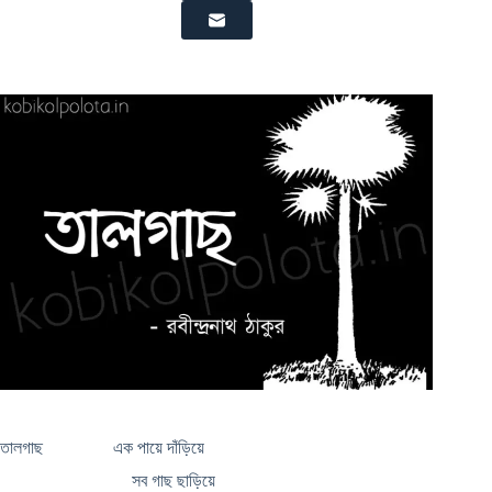
তালগাছ এক পায়ে দাঁড়িয়ে
সব গাছ ছাড়িয়ে