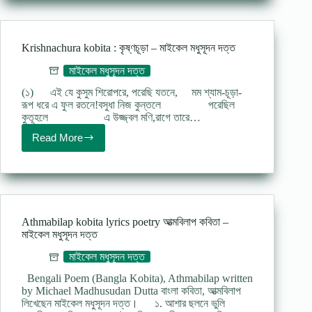
:
সখি
–
মাইকেল
Krishnachura kobita : কৃষ্ণচূড়া – মাইকেল মধুসূদন দত্ত
মধুসূদন
দত্ত
মাইকেল মধুসূদন দত্ত
(১) এই যে কুসুম শিরোপরে, পরেছি যতনে, মম শ্যাম-চূড়া-
রূপ ধরে এ ফুল রতনে!বসুধা নিজ কুন্তলে পরেছিল
কুতূহলে এ উজ্জ্বল মণি,রাগে তারে…
Read More
Krishnachura
kobita
:
কৃষ্ণচূড়া
–
মাইকেল
মধুসূদন
Athmabilap kobita lyrics poetry আত্মবিলাপ কবিতা –
দত্ত
মাইকেল মধুসূদন দত্ত
মাইকেল মধুসূদন দত্ত
Bengali Poem (Bangla Kobita), Athmabilap written
by Michael Madhusudan Dutta বাংলা কবিতা, আত্মবিলাপ
লিখেছেন মাইকেল মধুসূদন দত্ত। ১. আশার ছলনে ভুলি