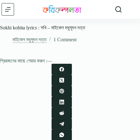
Skip
to
content
Sokhi kobita lyrics : সখি – মাইকেল মধুসূদন দত্ত
মাইকেল মধুসূদন দত্ত
1 Comment
প্রিয়জনের কাছে শেয়ার করুন :—