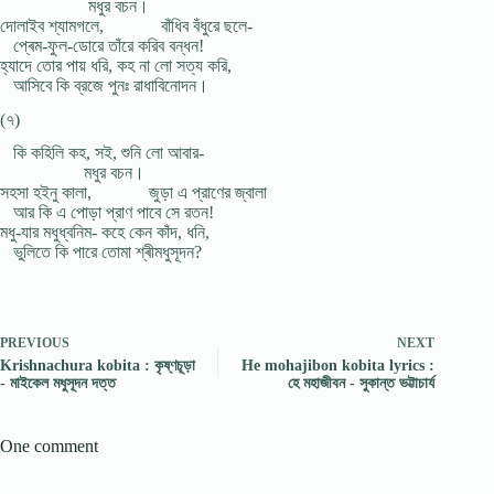
মধুর বচন।
দোলাইব শ্যামগলে, বাঁধিব বঁধুরে ছলে-
প্ৰেম-ফুল-ডোরে তাঁরে করিব বন্ধন!
হ্যাদে তোর পায় ধরি, কহ না লো সত্য করি,
আসিবে কি ব্রজে পুনঃ রাধাবিনোদন।
(৭)
কি কহিলি কহ, সই, শুনি লো আবার-
মধুর বচন।
সহসা হইনু কালা, জুড়া এ প্রাণের জ্বালা
আর কি এ পোড়া প্রাণ পাবে সে রতন!
মধু-যার মধুধ্বনিম- কহে কেন কাঁদ, ধনি,
ভুলিতে কি পারে তোমা শ্ৰীমধুসূদন?
PREVIOUS
NEXT
Krishnachura kobita : কৃষ্ণচূড়া
He mohajibon kobita lyrics :
- মাইকেল মধুসূদন দত্ত
হে মহাজীবন - সুকান্ত ভট্টাচার্য
One comment