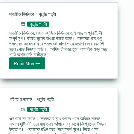
স্বরচিত নির্জনতা – পূর্ণেন্দু পত্রী
পূর্ণেন্দু পত্রী
স্বরচিত নির্জনতা, সযত্ন-সৃজিত নির্জনতা তুমি আছ পার্শ্ববর্তী,কী
অপুর্ব সুখ। বাইরে ভুলের হাওয়া বইছে বহুক। পল্লবেরা মরে শুধু
পল্লবেরা অবেলায় ঝরে পল্লবেরা কাঁপে গায়ে হতাশার জর বনস’লী
ভুলে গেছে নিজস্ব মর্মর। আদিম চীৎকার তুলে কাপালিক মগ্ন মন্ত্র
পাঠে অশ্রুধ্বনি নাভীমূলে…
Read More
স্বরচিত
নির্জনতা
–
পূর্ণেন্দু
পত্রী
পরিণয় উপলক্ষে – পূর্ণেন্দু পত্রী
পূর্ণেন্দু পত্রী
এইখানে সব আছে। স্তব্ধতার মুখে শুনতে পাবে অবিরল সলজ্জ
সংলাপ দৃষ্টি যদি ডুবে যায় তরল আঁধারে তবু কারো নিংশ্বাসের উজ্জল
উত্তাপ। তোমাকে রঙিন করে দেবে স্পর্শ সুখে। নিয়ে এসো