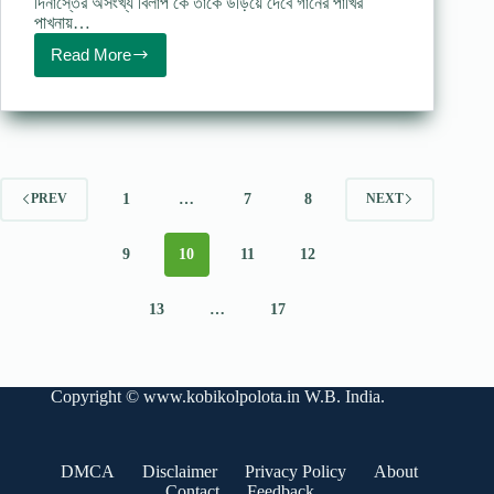
দিনাস্তের অসংখ্য বিলাপ কে তাকে উড়িয়ে দেবে গানের পাখির
পাখনায়…
Read More
পরিণয়
উপলক্ষে
–
পূর্ণেন্দু
পত্রী
1
…
7
8
PREV
NEXT
9
10
11
12
13
…
17
Copyright ©
www.kobikolpolota.in
W.B. India.
DMCA
Disclaimer
Privacy Policy
About
Contact
Feedback