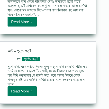
জ্বলজ্বলে যুবক সেজে কার কাছে গেল? ডাকাতের মতো কালো
অন্ধকারে, এই মাঝরাতে কাকে খুলে দেবে বলে পরেছে আলোয়-গাঁথা
হার? চোখে তার জঙ্গলের খিদে-পাওয়া লাল চিতাবাঘ এই বন্য থাবা
দিয়ে কাকে সে জড়াবে?…
Read More
দেরাদুন
এক্সপ্রেস
–
পূর্ণেন্দু
পত্রী
আছি – পূর্ণেন্দু পত্রী
পূর্ণেন্দু পত্রী
সুখে আছি, দুখে আছি, নিজস্ব বুদবুদে ডুবে আছি পোয়াতি নারীর মতো
গর্তে বহু স্বপনের ভ্রুণ নিয়ে আছি সধবার নিরস্তর ভয় পাছে মুছে
যায় সিঁথি-শুকজতারা সে রকমই ভয়ে-ভয়ে ঘাসের ভিতরে পোকা-
মাকড়ের সঙ্গী হয়ে আছি। পাখিরা রয়েছে সঙ্গে, রুমালের পাড়ে লাল
সুতো,…
Read More
আছি
–
পূর্ণেন্দু
পত্রী