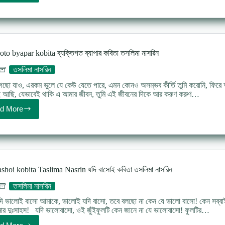
hoy
na
mrityu
hoy
na
জন্ম
to byapar kobita ব্যক্তিগত ব্যাপার কবিতা তসলিমা নাসরিন
হয়
না,
তসলিমা নাসরিন
মৃত্যু
হয়
ছো যাও, এরকম ভুলে যে কেউ যেতে পারে, এমন কোনও অসম্ভব কীর্তি তুমি করোনি, ফিরে
না
ই আছি, যেভাবেই থাকি এ আমার জীবন, তুমি এই জীবনের দিকে আর করুণ করুণ…
কবিতা
d More
Bektigoto
byapar
kobita
ব্যক্তিগত
ব্যাপার
কবিতা
তসলিমা
ashoi kobita Taslima Nasrin যদি বাসোই কবিতা তসলিমা নাসরিন
নাসরিন
তসলিমা নাসরিন
ি ভালোই বাসো আমাকে, ভালোই যদি বাসো, তবে বলছো না কেন যে ভালো বাসো! কেন সব্বাই
র দুঃসাহস! যদি ভালোবাসো, ওই জুঁইফুলটি কেন জানে না যে ভালোবাসো! ফুলটির…