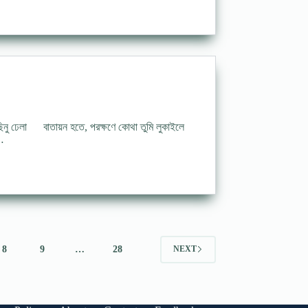
নু ঢেলা বাতায়ন হতে, পরক্ষণে কোথা তুমি লুকাইলে
র…
8
9
…
28
NEXT