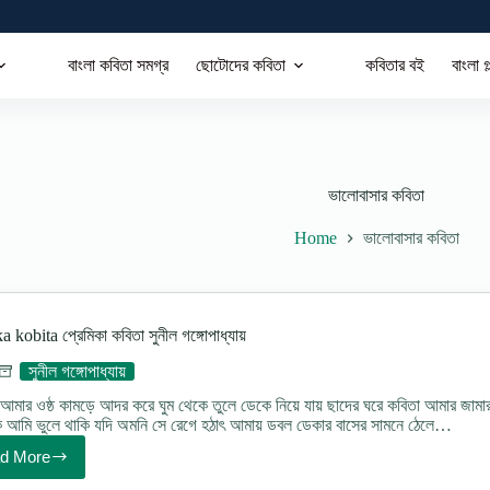
বাংলা কবিতা সমগ্র
ছোটোদের কবিতা
কবিতার বই
বাংলা গ
ভালোবাসার কবিতা
Home
ভালোবাসার কবিতা
 kobita প্রেমিকা কবিতা সুনীল গঙ্গোপাধ্যায়
সুনীল গঙ্গোপাধ্যায়
মার ওষ্ঠ কামড়ে আদর করে ঘুম থেকে তুলে ডেকে নিয়ে যায় ছাদের ঘরে কবিতা আমার জাম
 আমি ভুলে থাকি যদি অমনি সে রেগে হঠাৎ আমায় ডবল ডেকার বাসের সামনে ঠেলে…
d More
Premika
kobita