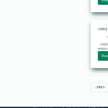
Rea
তোমারে ক
তোমারে
জনতার স
Rea
PREV