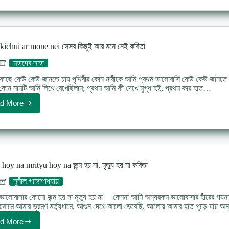
প্রেমিকা
কবিতা
সুনীল
গঙ্গোপাধ্যায়
kichui ar mone nei সেসব কিছুই আর মনে নেই কবিতা
মহাদেব সাহা
ছে কেউ কেউ জানতে চায় পৃথিবীর কোন নারীকে আমি প্রথম ভালোবাসি কেউ কেউ জানতে চা
োন নামটি আমি লিখে রেখেছিলাম; প্রথম আমি কী দেখে মুগ্ধ হই, প্রথম কার হাত…
d More
Sesob
kichui
ar
mone
nei
সেসব
কিছুই
oy na mrityu hoy na জন্ম হয় না, মৃত্যু হয় না কবিতা
আর
মনে
সুনীল গঙ্গোপাধ্যায়
নেই
কবিতা
লোবাসার কোনো জন্ম হয় না মৃত্যু হয় না— কেননা আমি অন্যরকম ভালোবাসার হীরের গয়না 
দ্মনামে আমার ভ্রমণ মর্ত্যধামে, আগুন দেখে আলো ভেবেছি, আলোয় আমার হাত পুড়ে যায় অন
d More
Jonmo