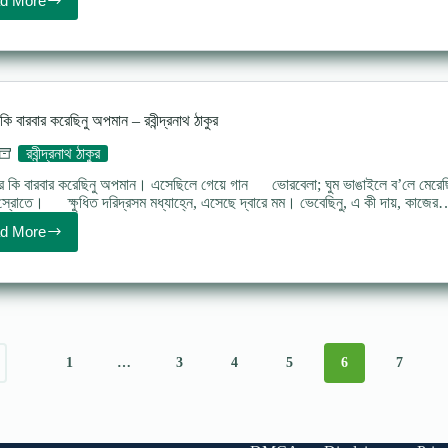
d More
Jodi
bashoi
kobita
Taslima
Nasrin
যদি
বাসোই
ি বারবার করেছিনু অপমান – রবীন্দ্রনাথ ঠাকুর
কবিতা
তসলিমা
রবীন্দ্রনাথ ঠাকুর
নাসরিন
 কি বারবার করেছিনু অপমান। এসেছিলে গেয়ে গান ভোরবেলা; ঘুম ভাঙাইলে ব’লে মেরেছি
্রোতে। ক্ষুধিত দরিদ্রসম মধ্যাহ্নে, এসেছে দ্বারে মম। ভেবেছিনু, এ কী দায়, কাজে
d More
তোমারে
কি
বারবার
করেছিনু
অপমান
–
রবীন্দ্রনাথ
1
…
3
4
5
6
7
ঠাকুর