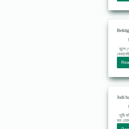
Bektigo
ভুলে গে
যেভাবে
Rea
Jodi b
তুমি যদ
যত তোমা