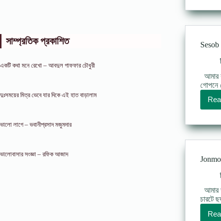
সাম্প্রতিক প্রকাশিত
Sesob 
একটি কথা মনে রেখো – আবদুল গাফফার চৌধুরী
আমার কা
গোপনে ক
দুঃসময়ের মিত্র ভেবে যার দিকে এই হাত বাড়ালাম
Rea
ভালো লাগে – ভবানীপ্রসাদ মজুমদার
ভালোবাসার সংজ্ঞা – রফিক আজাদ
Jonmo h
আমার ভা
চারটে ছ
Rea