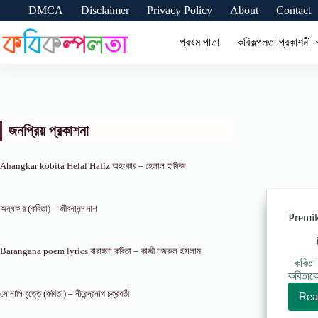
Skip
DMCA
Disclaimer
Privacy Policy
About
Contact
to
content
প্রথম পাতা
কবিকল্পলতা প্রকাশনী
জনপ্রিয় প্রকাশনা
Ahangkar kobita Helal Hafiz অহংকার – হেলাল হাফিজ
অন্ধকার (কবিতা) – জীবনানন্দ দাশ
Premika
Barangana poem lyrics বারাঙ্গনা কবিতা – কাজী নজরুল ইসলাম
কবিতা আ
কবিতাকে
সোনালি বৃত্তে (কবিতা) – নীরেন্দ্রনাথ চক্রবর্তী
Rea