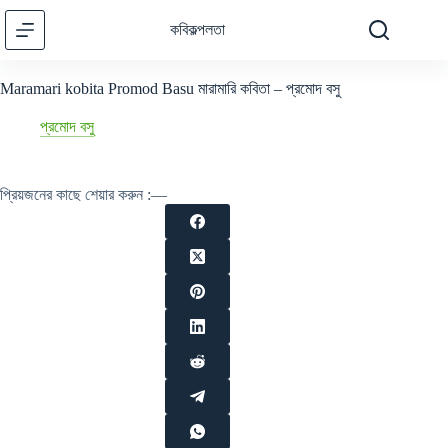
Skip
to
কবিকল্পলতা
content
Maramari kobita Promod Basu মারামারি কবিতা – প্রমোদ বসু
প্রমোদ বসু
প্রিয়জনের কাছে শেয়ার করুন :—