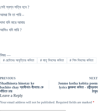
সেই স্বপ্ন সত্যি হবে ?
আমরা কি তা পারি –
দাদা যদি মারে আমায়
আমিও যদি মারি ?
বিষয় —
#
ছোটদের আবৃত্তির কবিতা
#
মাতৃ দিবসের কবিতা
#
শিশু দিবসের কবিতা
PREVIOUS
NEXT
Shadhinota hinotay ke
Jonmo kotha kobita poem
bachite chay স্বাধীনতা-হীনতায় কে
lyrics জন্মকথা কবিতা - রবীন্দ্রনাথ
বাঁচিতে চায়
ঠাকুর
Leave a Reply
Your email address will not be published.
Required fields are marked
*