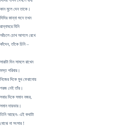
দিদির শাসন দেখলে বাবা
কান মুলে দেন তাকে।
দিদির কান্না শুনে তখন
রান্নাঘরে যিনি
আঁচলে চোখ আগলে রেখে
কাঁদেন, তাঁকে চিনি –
সারাটা দিন সামলে রাখেন
মস্ত পরিবার।
নিজের দিকে মুখ ফেরানোয়
গরজ নেই তাঁর।
সবার দিকে সমান নজর,
সমান দায়ভার।
তিনি আছেন- এই কথাটা
বোঝে না সংসার !