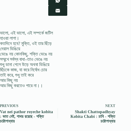
ভালো, এই ভালো, এই সম্পর্কে জটিল
হাওয়া লাগা।
কতদিনে হবে? মুক্তি, ওই তার ছিঁড়ে
দেয়াল ডিঙিয়ে
ভেঙে নয় কোনকিছু, শক্তি ভেঙে নয়
সম্মুখে সর্বস্ব বাধা–তাও ভেঙে নয়
শুধু ডানা পেলে উড়ে অথবা ডিঙিয়ে
ছিঁচকে কাজ, যা করে নির্বোধ চোর
তাই করে, শুধু তাই করে
আর কিছু নয়
আর কিছু করতেও পারে না।।
PREVIOUS
NEXT
Vat nei pathor royeche kobita
Shakti Chattopadhyay
: ভাত নেই, পাথর রয়েছে - শক্তি
Kobita Chabi : চাবি - শক্তি
চট্টোপাধ্যায়
চট্টোপাধ্যায়