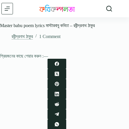
Skip
to
content
Master babu poem lyrics মাস্টারবাবু কবিতা – রবীন্দ্রনাথ ঠাকুর
রবীন্দ্রনাথ ঠাকুর
1 Comment
প্রিয়জনের কাছে শেয়ার করুন :—