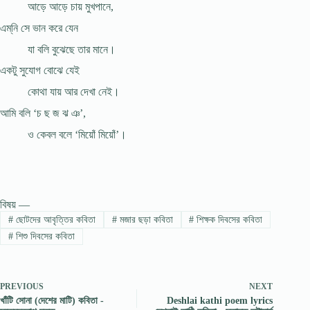
আড়ে আড়ে চায় মুখপানে,
এম্‌নি সে ভান করে যেন
যা বলি বুঝেছে তার মানে।
একটু সুযোগ বোঝে যেই
কোথা যায় আর দেখা নেই।
আমি বলি ‘চ ছ জ ঝ ঞ’,
ও কেবল বলে ‘মিয়োঁ মিয়োঁ’।
বিষয় —
#
ছোটদের আবৃত্তির কবিতা
#
মজার ছড়া কবিতা
#
শিক্ষক দিবসের কবিতা
#
শিশু দিবসের কবিতা
PREVIOUS
NEXT
খাঁটি সোনা (দেশের মাটি) কবিতা -
Deshlai kathi poem lyrics