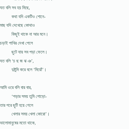
যত বলি সব হয় মিছে,
কথা যদি একটিও শোনে-
মাছ যদি দেখেছে কোথাও
কিছুই থাকে না আর মনে।
চড়াই পাখির দেখা পেলে
ছুটে যায় সব পড়া ফেলে।
যত বলি ‘চ ছ জ ঝ ঞ’,
দুষ্টুমি করে বলে ‘মিয়োঁ’।
আমি ওরে বলি বার বার,
‘পড়ার সময় তুমি পোড়ো-
তার পরে ছুটি হয়ে গেলে
খেলার সময় খেলা কোরো’।
ভালোমানুষের মতো থাকে,