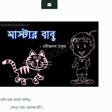
আমি আজ কানাই মাস্টার,
পোড়ো মোর বেড়ালছানাটি।