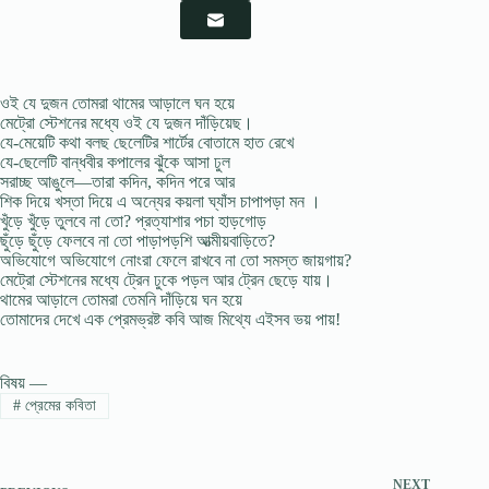
ওই যে দুজন তোমরা থামের আড়ালে ঘন হয়ে
মেট্রো স্টেশনের মধ্যে ওই যে দুজন দাঁড়িয়েছ।
যে-মেয়েটি কথা বলছ ছেলেটির শার্টের বোতামে হাত রেখে
যে-ছেলেটি বান্ধবীর কপালের ঝুঁকে আসা ঢুল
সরাচ্ছ আঙুলে—তারা কদিন, কদিন পরে আর
শিক দিয়ে খস্তা দিয়ে এ অন্যের কয়লা ঘ্যাঁস চাপাপড়া মন ।
খুঁড়ে খুঁড়ে তুলবে না তো? প্রত্যাশার পচা হাড়গোড়
ছুঁড়ে ছুঁড়ে ফেলবে না তো পাড়াপড়শি আত্মীয়বাড়িতে?
অভিযোগে অভিযোগে নোংরা ফেলে রাখবে না তো সমস্ত জায়গায়?
মেট্রো স্টেশনের মধ্যে ট্রেন ঢুকে পড়ল আর ট্রেন ছেড়ে যায়।
থামের আড়ালে তোমরা তেমনি দাঁড়িয়ে ঘন হয়ে
তোমাদের দেখে এক প্রেমভ্রষ্ট কবি আজ মিথ্যে এইসব ভয় পায়!
বিষয় —
#
প্রেমের কবিতা
NEXT