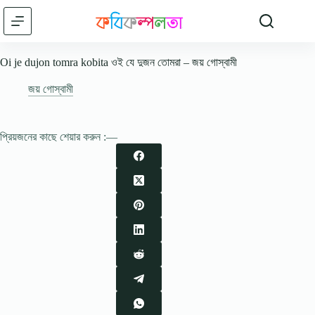
Skip
to
content
Oi je dujon tomra kobita ওই যে দুজন তোমরা – জয় গোস্বামী
জয় গোস্বামী
প্রিয়জনের কাছে শেয়ার করুন :—