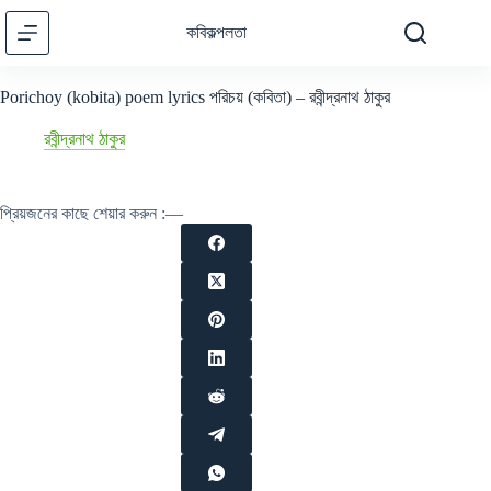
Skip
to
কবিকল্পলতা
content
Porichoy (kobita) poem lyrics পরিচয় (কবিতা) – রবীন্দ্রনাথ ঠাকুর
রবীন্দ্রনাথ ঠাকুর
প্রিয়জনের কাছে শেয়ার করুন :—