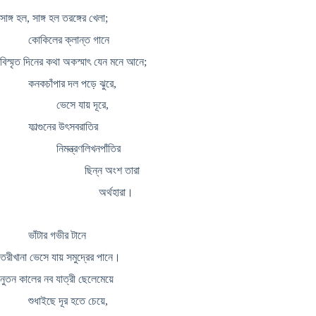
সাঙ্গ হল, সাঙ্গ হল তরঙ্গের খেলা;
কোকিলের ক্লান্ত গানে
বিস্মৃত দিনের কথা অকস্মাৎ যেন মনে আনে;
কনকচাঁপার দল পড়ে ঝুরে,
ভেসে যায় দূরে,
ফাল্গুনের উৎসবরাতির
নিমন্ত্রণলিখনপাঁতির
ছিন্ন অংশ তারা
অর্থহারা।
ভাঁটার গভীর টানে
তরীখানা ভেসে যায় সমুদ্রের পানে।
নুতন কালের নব যাত্রী ছেলেমেয়ে
শুধাইছে দূর হতে চেয়ে,