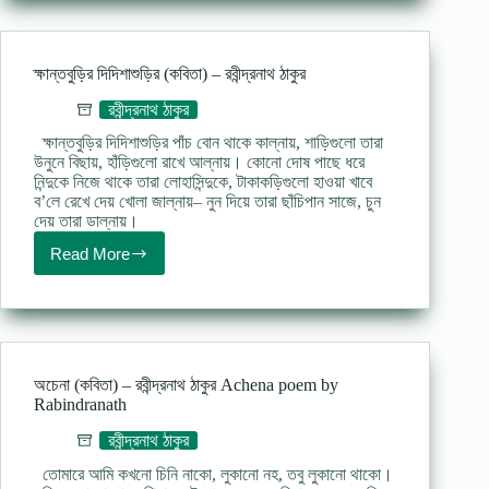
তুমি
–
রবীন্দ্রনাথ
ঠাকুর
ক্ষান্তবুড়ির দিদিশাশুড়ির (কবিতা) – রবীন্দ্রনাথ ঠাকুর
রবীন্দ্রনাথ ঠাকুর
ক্ষান্তবুড়ির দিদিশাশুড়ির পাঁচ বোন থাকে কাল্‌নায়, শাড়িগুলো তারা
উনুনে বিছায়, হাঁড়িগুলো রাখে আল্‌নায়। কোনো দোষ পাছে ধরে
নিন্দুকে নিজে থাকে তারা লোহাসিন্দুকে, টাকাকড়িগুলো হাওয়া খাবে
ব’লে রেখে দেয় খোলা জাল্‌নায়– নুন দিয়ে তারা ছাঁচিপান সাজে, চুন
দেয় তারা ডাল্‌নায়।
Read More
ক্ষান্তবুড়ির
দিদিশাশুড়ির
(কবিতা)
–
রবীন্দ্রনাথ
ঠাকুর
অচেনা (কবিতা) – রবীন্দ্রনাথ ঠাকুর Achena poem by
Rabindranath
রবীন্দ্রনাথ ঠাকুর
তোমারে আমি কখনো চিনি নাকো, লুকানো নহ, তবু লুকানো থাকো।