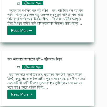
রবীন্দ্রনাথ ঠাকুর
স্তব্ধ হল দশ দিক নত করি আঁখি— বন্ধ করি দিল গান যত ছিল
পাখি। শান্ত হয়ে গেল বায়ু, জলকলস্বর মুহূর্তে থামিয়া গেল, বনের
মর্মর বনের মর্মের মাঝে মিলাইল ধীরে। নিস্তরঙ্গ তটিনীর জনশূন্য
তীরে নিঃশব্দে নামিল আসি সায়াহ্নচ্ছায়ায় নিস্তব্ধ গগনপ্রান্ত…
Read More
প্রথম
চুম্বন
(কবিতা)
–
রবীন্দ্রনাথ
ঠাকুর
Prothom
কত অজানারে জানাইলে তুমি – রবীন্দ্রনাথ ঠাকুর
chumbon
poem
রবীন্দ্রনাথ ঠাকুর
কত অজানারে জানাইলে তুমি, কত ঘরে দিলে ঠাঁই- দূরকে করিলে
নিকট, বন্ধু, পরকে করিলে ভাই। পুরনো আবাস ছেড়ে যাই যবে মনে
ভেবে মরি কী জানি কী হবে, নূতনের মাঝে তুমি পুরাতন সে কথা যে
ভুলে যাই। দূরকে করিলে নিকট,…
Read More
কত
অজানারে
জানাইলে