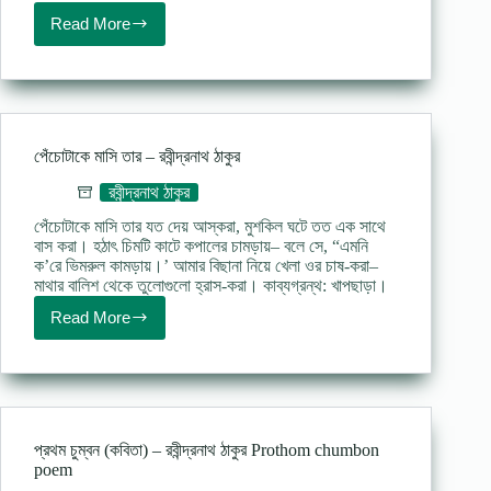
Read More
বৃষ্টি
পড়ে
টাপুর
টুপুর
(কবিতা)
Brishti
pore
পেঁচোটাকে মাসি তার – রবীন্দ্রনাথ ঠাকুর
tapur
tupur
রবীন্দ্রনাথ ঠাকুর
poem
lyrics
পেঁচোটাকে মাসি তার যত দেয় আস্করা, মুশকিল ঘটে তত এক সাথে
বাস করা। হঠাৎ চিমটি কাটে কপালের চামড়ায়– বলে সে, “এমনি
ক’রে ভিমরুল কামড়ায়।’ আমার বিছানা নিয়ে খেলা ওর চাষ-করা–
মাথার বালিশ থেকে তুলোগুলো হ্রাস-করা। কাব্যগ্রন্থ: খাপছাড়া।
Read More
পেঁচোটাকে
মাসি
তার
–
রবীন্দ্রনাথ
ঠাকুর
প্রথম চুম্বন (কবিতা) – রবীন্দ্রনাথ ঠাকুর Prothom chumbon
poem