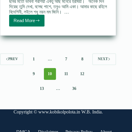
ছবির মতো ভাবনা পরশিয়া একটু আছ মনেরে হরষিয়া। অনেক দিন
দিয়েছ তুমি দেখা, বসেছ পাশে, তবুও আমি একা। আমার কাছে রহিলে
বিদেশিনী, লইলে শধু নয়ন মম জিনি। …
Read More
অচেনা
(কবিতা)
–
রবীন্দ্রনাথ
ঠাকুর
Achena
poem
by
1
…
7
8
PREV
NEXT
Rabindranath
9
10
11
12
13
…
36
Copyright ©
www.kobikolpolota.in
W.B. India.
DMCA
Disclaimer
Privacy Policy
About