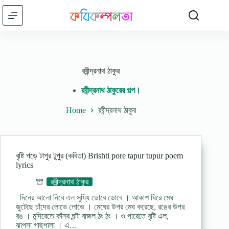
Skip
to
content
রবীন্দ্রনাথ ঠাকুর
রবীন্দ্রনাথ ঠাকুরের গল্প।
Home
রবীন্দ্রনাথ ঠাকুর
বৃষ্টি পড়ে টাপুর টুপুর (কবিতা) Brishti pore tapur tupur poem
lyrics
রবীন্দ্রনাথ ঠাকুর
দিনের আলো নিবে এল সুয্যি ডোবে ডোবে । আকাশ ঘিরে মেঘ
জুটেছে চাঁদের লোভে লোভে । মেঘের উপর মেঘ করেছে, রঙের উপর
রঙ । মন্দিরেতে কাঁসর ঘন্টা বাজল ঠং ঠং । ও পারেতে বৃষ্টি এল,
ঝাপসা গাছপালা । এ…