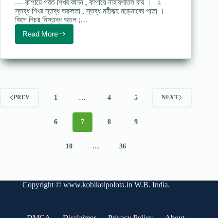
— কাঁপায়ে পর্বত শিখর কানন , কাঁপায়ে নীহারশীতল বায় । ২
স্তব্ধ শিখর স্তব্ধ তরুলতা , স্তব্ধ মহীরূহ নড়েনাকো পাতা ।
বিহগ নিচয় নিস্তব্ধ অচল ;…
Read More
হিন্দুমেলার
উপহার
(কবিতা)
–
রবীন্দ্রনাথ
ঠাকুর
1
…
4
5
PREV
NEXT
6
7
8
9
10
…
36
Copyright ©
www.kobikolpolota.in
W.B. India.
DMCA
Disclaimer
Privacy Policy
About