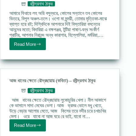
রবীন্দ্রনাথ ঠাকুর
আমারে ফিরায়ে লহ অয়ি বসুন্ধরে, কোলের সন্তানে তব কোলের
ভিতরে, বিপুল অঞ্চল-তলে। ওগো মা মৃন্ময়ী, তোমার মৃত্তিকা-মাঝে
ব্যাপ্ত হয়ে রই; দিগ্বিদিকে আপনারে দিই বিস্তারিয়া বসন্তের
আনন্দের মতো; বিদারিয়া এ বক্ষপঞ্জর, টুটিয়া পাষাণ-বন্ধ সংকীর্ণ
প্রাচীর, আপনার নিরানন্দ অন্ধ কারাগার, হিল্লোলিয়া, মর্মরিয়া,…
Read More
বসুন্ধরা
(কবিতা)
–
রবীন্দ্রনাথ
ঠাকুর
Bosundhora
poem
আজ ধানের ক্ষেতে রৌদ্রছায়ায় (কবিতা) – রবীন্দ্রনাথ ঠাকুর
lyrics
রবীন্দ্রনাথ ঠাকুর
আজ ধানের ক্ষেতে রৌদ্রছায়ায় লুকোচুরির খেলা। নীল আকাশে
কে ভাসালে সাদা মেঘের ভেলা। আজ ভ্রমর ভোলে মধু খেতে,
উড়ে বেড়ায় আলোয় মেতে, আজ কিসের তরে নদীর চরে চখাচখির
মেলা। ওরে যাবো না আজ ঘরে রে ভাই, যাবো না…
Read More
আজ
ধানের