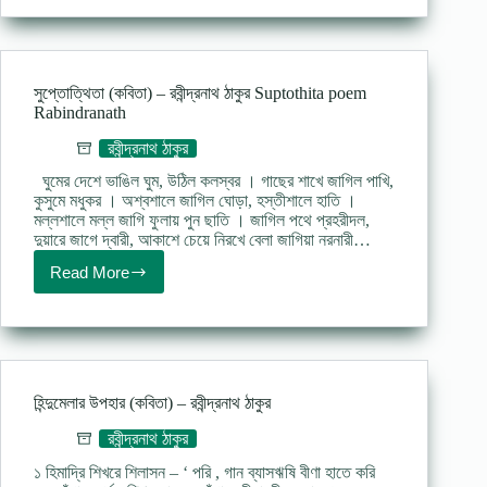
ক্ষেতে
রৌদ্রছায়ায়
(কবিতা)
–
রবীন্দ্রনাথ
সুপ্তোত্থিতা (কবিতা) – রবীন্দ্রনাথ ঠাকুর Suptothita poem
ঠাকুর
Rabindranath
রবীন্দ্রনাথ ঠাকুর
ঘুমের দেশে ভাঙিল ঘুম, উঠিল কলস্বর । গাছের শাখে জাগিল পাখি,
কুসুমে মধুকর । অশ্বশালে জাগিল ঘোড়া, হস্তীশালে হাতি ।
মল্লশালে মল্ল জাগি ফুলায় পুন ছাতি । জাগিল পথে প্রহরীদল,
দুয়ারে জাগে দ্বারী, আকাশে চেয়ে নিরখে বেলা জাগিয়া নরনারী…
Read More
সুপ্তোত্থিতা
(কবিতা)
–
রবীন্দ্রনাথ
ঠাকুর
Suptothita
poem
হিন্দুমেলার উপহার (কবিতা) – রবীন্দ্রনাথ ঠাকুর
Rabindranath
রবীন্দ্রনাথ ঠাকুর
১ হিমাদ্রি শিখরে শিলাসন – ‘ পরি , গান ব্যাসঋষি বীণা হাতে করি