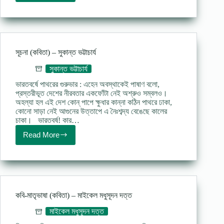
(কবিতা)
–
কাজী
নজরুল
ইসলাম
সূচনা (কবিতা) – সুকান্ত ভট্টাচার্য
সুকান্ত ভট্টাচার্য
ভারতবর্ষে পাথরের গুরুভার : এহেন অবস্থাকেই পাষাণ বলো,
প্রস্তরীভূত দেশের নীরবতার একফোঁটা নেই অশ্রুও সম্বলও।
অহল্যা হল এই দেশ কোন্ পাপে ক্ষুধার কান্না কঠিন পাথরে ঢাকা,
কোনো সাড়া নেই আগুনের উত্তাপে এ নৈঃশব্দ্য বেঙেছে কালের
চাকা। ভারতবর্ষ! কার…
Read More
সূচনা
(কবিতা)
–
সুকান্ত
ভট্টাচার্য
কবি-মাতৃভাষা (কবিতা) – মাইকেল মধুসূদন দত্ত
মাইকেল মধুসূদন দত্ত