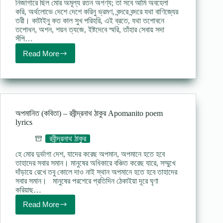
নিজাগারে ছিল মোর অমূল্য রতন অগণ্য; তা সবে আমি অবহেলা
করি, অর্থলোভে দেশে দেশে করিনু ভ্রমণ, বন্দরে বন্দরে যথা বাণিজ্যের
তরী। কাটাইনু কত কাল সুখ পরিহরি, এই ব্রতে, যথা তপোবনে
তপোধন, অশন, শয়ন ত্যজে, ইষ্টদেবে স্মরি, তাঁহার সেবায় সদা
সঁপি…
Read More
কবি-
মাতৃভাষা
(কবিতা)
–
মাইকেল
মধুসূদন
দত্ত
অপমানিত (কবিতা) – রবীন্দ্রনাথ ঠাকুর Apomanito poem
lyrics
রবীন্দ্রনাথ ঠাকুর
হে মোর দুর্ভাগা দেশ, যাদের করেছ অপমান, অপমানে হতে হবে
তাহাদের সবার সমান। মানুষের অধিকারে বঞ্চিত করেছ যারে, সম্মুখে
দাঁড়ায়ে রেখে তবু কোলে দাও নাই স্থান অপমানে হতে হবে তাহাদের
সবার সমান। মানুষের পরশেরে প্রতিদিন ঠেকাইয়া দূরে ঘৃণা
করিয়াছ…
Read More
অপমানিত
(কবিতা)