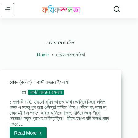
Skip
to
content
দেশাত্মবোধক কবিতা
Home
দেশাত্মবোধক কবিতা
বোধন (কবিতা) – কাজী নজরুল ইসলাম
কাজী নজরুল ইসলাম
১ দুঃখ কী ভাই, হারানো সুদিন ভারতে আবার আসিবে ফিরে, দলিত
শুষ্ক এ মরুভূ পুন হয়ে গুলিস্তাঁ হাসিবে ধীরে॥ কেঁদো না, দমো না,
বেদনা-দীর্ণ এ প্রাণে আবার আসিবে শক্তি, দুলিবে শুষ্ক শীর্ষে
তোমারও সবুজ প্রাণের অভিব্যক্তি। জীবন-ফাগুন যদি মালঞ্চ-ময়ূর
তখতে…
Read More
বোধন