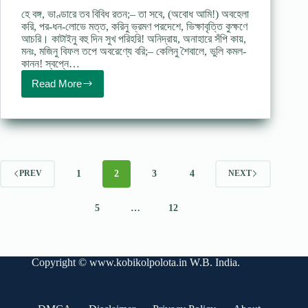
হে বঙ্গ, ভাণ্ডারে তব বিবিধ রতন;– তা সবে, (অবোধ আমি!) অবহেলা
করি, পর-ধন-লোভে মত্ত, করিনু ভ্রমণ পরদেশে, ভিক্ষাবৃত্তি কুক্ষণে
আচরি। কাটাইনু বহু দিন সুখ পরিহরি! অনিদ্রায়, অনাহারে সঁপি কায়,
মনঃ, মজিনু বিফল তপে অবরেণ্যে বরি;– কেলিনু শৈবালে, ভুলি কমল-
কানন! স্বপ্নে…
Read More
বঙ্গভাষা
(কবিতা)
–
মাইকেল
মধুসূদন
দত্ত
Bongo
bhasha
1
2
3
4
PREV
NEXT
poem
lyrics
5
…
12
Copyright ©
www.kobikolpolota.in
W.B. India.