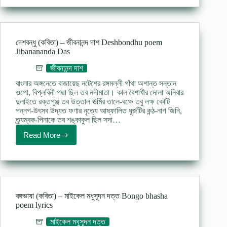
–
রবীন্দ্রনাথ
ঠাকুর
Apomanito
poem
দেশবন্ধু (কবিতা) – জীবনানন্দ দাশ Deshbondhu poem
lyrics
Jibanananda Das
জীবনানন্দ দাশ
বাংলার অঙ্গনেতে বাজায়েছ নটেশের রঙ্গমল্লী গাঁথা অশান্ত সন্তান
ওগো, বিপ্লবিনী পদ্মা ছিল তব নদীমাতা। কাল বৈশাখীর দোলা অনিবার
দুলাইতে রক্তপুঞ্জ তব উত্তাল ঊর্মির তালে-বক্ষে তবু লক্ষ কোটি
পন্নগ-উৎসব উদ্যত ফণার নৃত্যে আষ্ফালিত ধূর্জটির কন্ঠ-নাগ জিনি,
ত্র্যম্বক-পিনাকে তব শঙ্কাকুল ছিল সদা…
Read More
দেশবন্ধু
(কবিতা)
–
জীবনানন্দ
দাশ
Deshbondhu
poem
বঙ্গভাষা (কবিতা) – মাইকেল মধুসূদন দত্ত Bongo bhasha
Jibanananda
poem lyrics
Das
মাইকেল মধুসূদন দত্ত