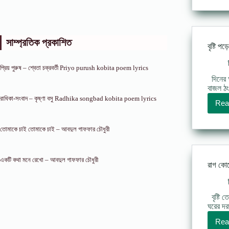
সাম্প্রতিক প্রকাশিত
বৃষ্টি 
প্রিয় পুরুষ – শ্বেতা চক্রবর্তী Priyo purush kobita poem lyrics
দিনের আ
বাজল ঠং
রাধিকা-সংবাদ – কৃষ্ণা বসু Radhika songbad kobita poem lyrics
Rea
তোমাকে চাই তোমাকে চাই – আবদুল গাফফার চৌধুরী
একটি কথা মনে রেখো – আবদুল গাফফার চৌধুরী
রাগ কোর
বৃষ্টি 
ঘরের দর
Rea