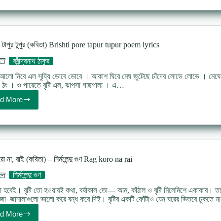
(কবিতা)
–
অজিত
বাইরী
Megher
পড়ে টাপুর টুপুর (কবিতা) Brishti pore tapur tupur poem lyrics
jhalor
poem
রবীন্দ্রনাথ ঠাকুর
Ajit
Bairi
লো নিবে এল সুয্যি ডোবে ডোবে । আকাশ ঘিরে মেঘ জুটেছে চাঁদের লোভে লোভে । মেঘের উ
 ঠং । ও পারেতে বৃষ্টি এল, ঝাপসা গাছপালা । এ…
d More
বৃষ্টি
পড়ে
টাপুর
টুপুর
(কবিতা)
Brishti
pore
ো না, রাই (কবিতা) – নির্মলেন্দু গুণ Rag koro na rai
tapur
tupur
নির্মলেন্দু গুণ
poem
lyrics
তো হবেই। বৃষ্টি তো হওয়ারই কথা, বর্ষাকাল তো— আম, কাঁঠাল ও বৃষ্টি মিলেমিশে একাকার। 
জা–জানালাগুলো ভালো করে বন্ধ করে দিই। বৃষ্টির একটি ফোঁটাও যেন ঘরের ভিতরে ঢুকতে 
d More
রাগ