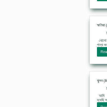
ক্ষণিকা
খোলো খো
পান্থ জ
Rea
ঝুলন (K
আমি পরা
হয়েছি 