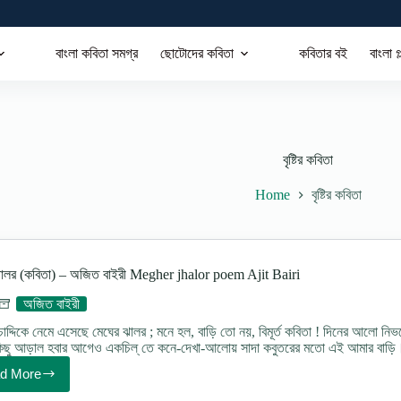
বাংলা কবিতা সমগ্র
ছোটোদের কবিতা
কবিতার বই
বাংলা গ
বৃষ্টির কবিতা
Home
বৃষ্টির কবিতা
ঝালর (কবিতা) – অজিত বাইরী Megher jhalor poem Ajit Bairi
অজিত বাইরী
চাদ্দিকে নেমে এসেছে মেঘের ঝালর ; মনে হল, বাড়ি তো নয়, বিমূর্ত কবিতা ! দিনের আলো নিভত
ছু আড়াল হবার আগেও একচিল্ তে কনে-দেখা-আলোয় সাদা কবুতরের মতো এই আমার বাড়ি।
d More
মেঘের
ঝালর