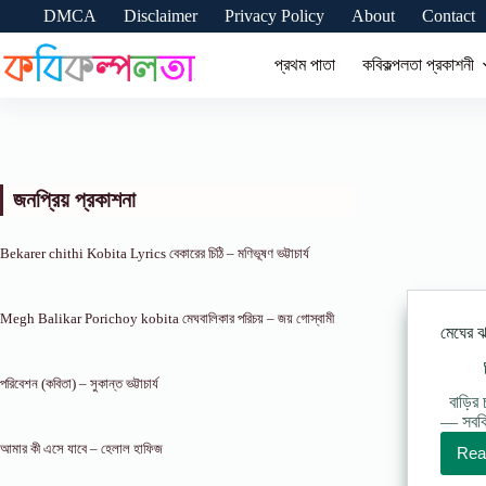
Skip
DMCA
Disclaimer
Privacy Policy
About
Contact
to
content
প্রথম পাতা
কবিকল্পলতা প্রকাশনী
জনপ্রিয় প্রকাশনা
Bekarer chithi Kobita Lyrics বেকারের চিঠি – মণিভূষণ ভট্টাচার্য
Megh Balikar Porichoy kobita মেঘবালিকার পরিচয় – জয় গোস্বামী
মেঘের 
পরিবেশন (কবিতা) – সুকান্ত ভট্টাচার্য
বাড়ির 
— সবকি
আমার কী এসে যাবে – হেলাল হাফিজ
Rea