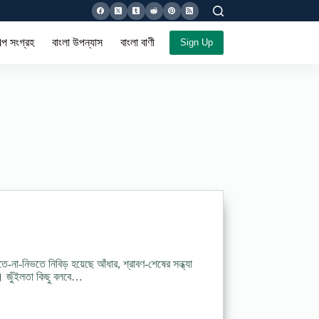
ল্প সংগ্রহ
বাংলা উপন্যাস
বাংলা বাণী সমগ্র
Sign Up
ে-না-নিভতে নিবিড় হয়েছে আঁধার, শ্রাবণ-শেষের সন্ধ্যা
 জুঁইলতা কিছু বলবে…