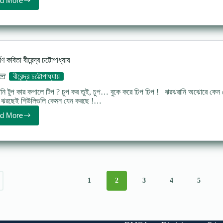
d More
ঝুলন
(Kobita)
–
রবীন্দ্রনাথ
ঠাকুর
Jhulon
poem
ণ কবিতা বীরেন্দ্র চট্টোপাধ্যায়
Rabindranath
বীরেন্দ্র চট্টোপাধ্যায়
ানি টুপ কার কপালে টিপ ? চুপ কর তুই, চুপ… বুকে করে ঢিপ ঢিপ ! ঝরঝরানি অঝোরে কেন র
 ঝরছেই শিউলিগুলি কেমন যেন করছে !…
d More
অকালবর্ষণ
কবিতা
বীরেন্দ্র
চট্টোপাধ্যায়
1
2
3
4
5