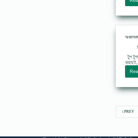
Rea
অকালবর্ষ
টুপ টুপ
ঝরছেই,
Rea
PREV