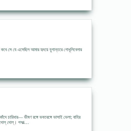
বে সে যে এসেছিল আমার হৃদয়ে যুগান্তরে গোধূলিবেলার
ে চারিধার— ভীষণ রঙ্গে ভবতরঙ্গে ভাসাই ভেলা; বাহির
্ দোল্। পশ্চাত্‍‌…