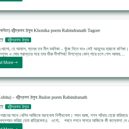
কোরো
না,
রাই
(কবিতা)
–
নির্মলেন্দু
 (কবিতা) রবীন্দ্রনাথ ঠাকুর Khonika poem Rabindranath Tagore
গুণ
Rag
রবীন্দ্রনাথ ঠাকুর
koro
na
লো, হে আকাশ, স্তব্ধ তব নীল যবনিকা – খুঁজে নিতে দাও সেই আনন্দের হারানো কণিকা। ক
rai
নশূন্য এ মোর প্রান্তরে লয়ে তার ভীরু দীপশিখা! দিগন্তের কোন্ পারে চলে গেল আমার…
d More
ক্ষণিকা
(কবিতা)
রবীন্দ্রনাথ
ঠাকুর
Khonika
poem
Rabindranath
obita) – রবীন্দ্রনাথ ঠাকুর Jhulon poem Rabindranath
Tagore
রবীন্দ্রনাথ ঠাকুর
নের সাথে খেলিব আজিকে মরণখেলা নিশীথবেলা। সঘন বরষা, গগন আঁধার হেরো বারিধারে কাঁদ
স্বপ্নশয়ন করিয়া হেলা রাত্রিবেলা॥ ওগো, পবনে গগনে সাগরে আজিকে কী কল্লোল! দে দোল