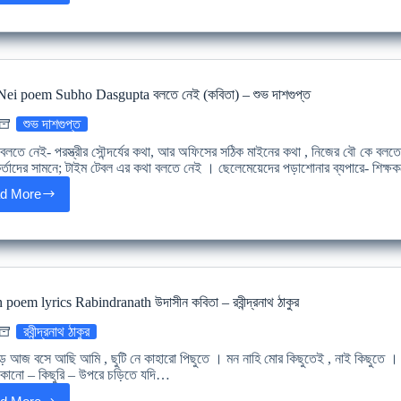
kobita
lyrics
স্ববিরোধী
–
নির্মলেন্দু
গুণ
Nei poem Subho Dasgupta বলতে নেই (কবিতা) – শুভ দাশগুপ্ত
শুভ দাশগুপ্ত
বলতে নেই- পরস্ত্রীর সৌন্দর্যের কথা, আর অফিসের সঠিক মাইনের কথা , নিজের বৌ কে বলতে
র্তাদের সামনে; টাইম টেবল এর কথা বলতে নেই । ছেলেমেয়েদের পড়াশোনার ব্যপারে- শিক
d More
Bolte
Nei
poem
Subho
Dasgupta
বলতে
নেই
poem lyrics Rabindranath উদাসীন কবিতা – রবীন্দ্রনাথ ঠাকুর
(কবিতা)
–
রবীন্দ্রনাথ ঠাকুর
শুভ
দাশগুপ্ত
ে আজ বসে আছি আমি , ছুটি নে কাহারো পিছুতে । মন নাহি মোর কিছুতেই , নাই কিছুতে । নির
কোনো – কিছুরি – উপরে চড়িতে যদি…