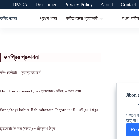
Skip
DMCA
Disclaimer
Privacy Policy
About
Contact
to
content
কবিকল্পলতা
প্রথম পাতা
কবিকল্পলতা প্রকাশনী
বাংলা কবিত
জনপ্রিয় প্রকাশনা
হদিশ (কবিতা) – সুকান্ত ভট্টাচার্য
Phool bazar poem lyrics ফুলবাজার (কবিতা) – শঙ্খ ঘোষ
Jibon t
Songshoyi kobita Rabindranath Tagore সংশয়ী – রবীন্দ্রনাথ ঠাকুর
ওজনে কম
যাই না।
হিন্দুমেলার উপহার (কবিতা) – রবীন্দ্রনাথ ঠাকুর
Rea