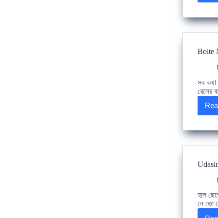
Bolte 
সব কথা 
রেলের ক
Rea
Udasin 
হাল ছেড়
নে তো 