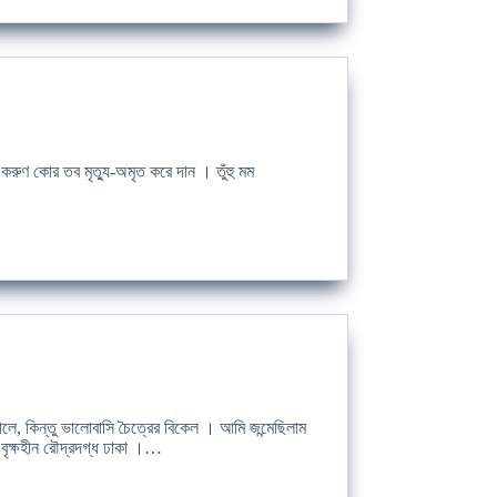
করুণ কোর তব মৃত্যু-অমৃত করে দান । তুঁহু মম
ালে, কিন্তু ভালোবাসি চৈত্রের বিকেল । আমি জন্মেছিলাম
ি বৃক্ষহীন রৌদ্রদগ্ধ ঢাকা ।…