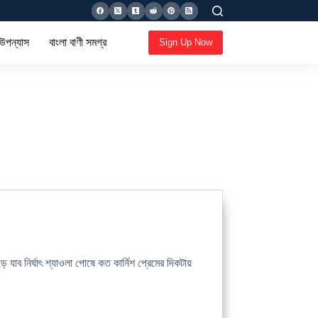
 উপন্যাস
বাংলা বাণী সমগ্র
Sign Up Now
ব নির্ঘাৎ শ্যাওলা পােষে কত কার্নিশ প্রেমের দিকটায়