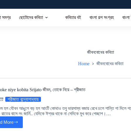
া সমগ্র
ছোটোদের কবিতা
কবিতার বই
বাংলা গল্প সংগ্রহ
বাংলা
জীবনবোধের কবিতা
Home
জীবনবোধের কবিতা
oke niye kobita Srijato জীবন, তােকে নিয়ে – শ্রীজাত
শ্রীজাত বন্দ্যোপাধ্যায়
 হল যৌবন আঙুলে বড় হল আংটি কোথাও তবু ভারসাম্য বজায় রেখে চলে শান্তি পা দিলে পড়ে যা
 রাতের বাসে লং জার্নি.. যেদিকে ঈশ্বর থাকে না সেদিকে মুখ করে পেচ্ছাপ।…
d More
Jibon
toke