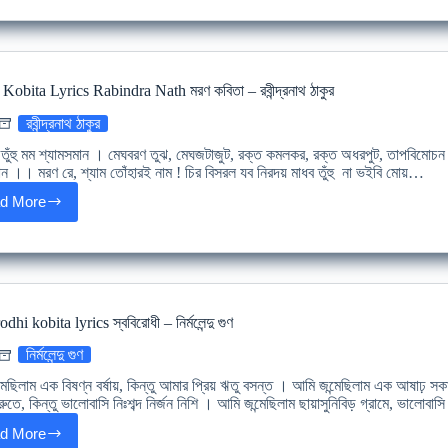
niye
kobita
Srijato
জীবন,
তােকে
obita Lyrics Rabindra Nath মরণ কবিতা – রবীন্দ্রনাথ ঠাকুর
নিয়ে
–
রবীন্দ্রনাথ ঠাকুর
শ্রীজাত
 তুঁহু মম শ্যামসমান । মেঘবরণ তুঝ, মেঘজটাজুট, রক্ত কমলকর, রক্ত অধরপুট, তাপবিমোচন 
ান ।। মরণ রে, শ্যাম তোঁহারই নাম ! চির বিসরল যব নিরদয় মাধব তুঁহু না ভইবি মোয়…
d More
Maran
Kobita
Lyrics
Rabindra
Nath
মরণ
কবিতা
dhi kobita lyrics স্ববিরোধী – নির্মলেন্দু গুণ
–
রবীন্দ্রনাথ
নির্মলেন্দু গুণ
ঠাকুর
মেছিলাম এক বিষণ্ন বর্ষায়, কিন্তু আমার প্রিয় ঋতু বসন্ত । আমি জন্মেছিলাম এক আষাঢ় সক
রুতে, কিন্তু ভালোবাসি নিঃশব্দ নির্জন নিশি । আমি জন্মেছিলাম ছায়াসুনিবিড় গ্রামে, ভালোবাস
d More
Shobirodhi