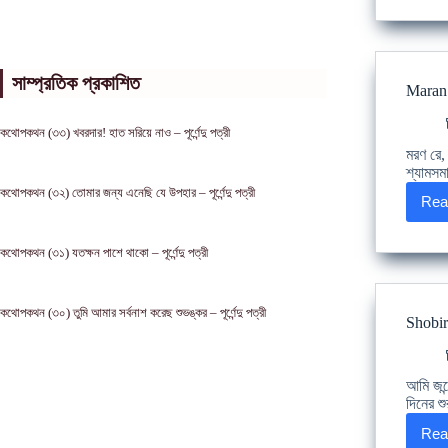
সাম্প্রতিক প্রকাশিত
Maran K
কথোপকথন (৩৩) খবরদার! হাত সরিয়ে নাও – পূর্ণেন্দু পত্রী
মরণ রে,
শ্যামসম
কথোপকথন (৩২) তোমার জন্য এনেছি যে উপহার – পূর্ণেন্দু পত্রী
Rea
কথোপকথন (৩১) যতক্ষন পাশে থাকো – পূর্ণেন্দু পত্রী
কথোপকথন (৩০) তুমি আমার সর্বনাশ করেছ শুভঙ্কর – পূর্ণেন্দু পত্রী
Shobiro
আমি জন্
দিনের শু
Rea