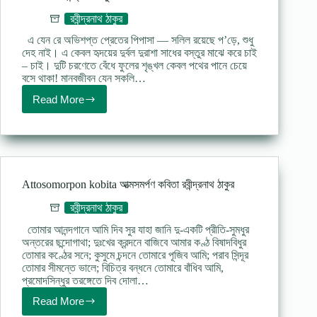
রবীন্দ্রনাথ ঠাকুর
এ যেন রে অভিশপ্ত প্রেতের পিপাসা — সলিল রয়েছে প’ড়ে, শুধু
দেহ নাই। এ কেবল হৃদয়ের দুর্বল দুরাশা সাধের বস্তুর মাঝে করে চাই
– চাই। দুটি চরণেতে বেঁধে ফুলের শৃঙ্খল কেবল পথের পানে চেয়ে
বসে থাকা! মানবজীবন যেন সকলি…
Read More
অক্ষমতা
–
রবীন্দ্রনাথ
ঠাকুর
Attosomorpon kobita আত্মসমর্পণ কবিতা রবীন্দ্রনাথ ঠাকুর
রবীন্দ্রনাথ ঠাকুর
তোমার আনন্দগানে আমি দিব সুর যাহা জানি দু-একটি প্রীতি-সুমধুর
অন্তরের ছন্দোগাথা; দুঃখের ক্রন্দনে বাজিবে আমার কণ্ঠ বিষাদবিধুর
তোমার কণ্ঠের সনে; কুসুমে চন্দনে তোমারে পূজিব আমি; পরাব সিন্দূর
তোমার সীমন্তে ভালে; বিচিত্র বন্ধনে তোমারে বাঁধিব আমি,
প্রমোদসিন্ধুর তরঙ্গেতে দিব দোলা…
Read More
Attosomorpon