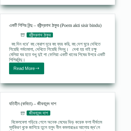
জানাইলে
তুমি
–
রবীন্দ্রনাথ
ঠাকুর
একটি শিশির বিন্দু – রবীন্দ্রনাথ ঠাকুর (Poem akti sisir bindu)
রবীন্দ্রনাথ ঠাকুর
বহু দিন ধরে’ বহু ক্রোশ দূরে বহু ব্যয় করি, বহু দেশ ঘুরে দেখিতে
গিয়েছি পর্বতমালা, দেখিতে গিয়েছি সিন্ধু। দেখা হয় নাই চক্ষু
মেলিয়া ঘর হতে শুধু দুই পা ফেলিয়া একটি ধানের শিষের উপরে একটি
শিশিরবিন্দু।
Read More
একটি
শিশির
বিন্দু
–
রবীন্দ্রনাথ
ঠাকুর
(Poem
যতিহীন (কবিতা) – জীবনানন্দ দাশ
akti
sisir
জীবনানন্দ দাশ
bindu)
বিকেলবেলা গড়িয়ে গেলে অনেক মেঘের ভিড় কয়েক ফলা দীর্ঘতম
সূর্যকিরণ বুকে জাগিয়ে তুলে হলুদ নীল কমলারঙের আলোয় জ্ব’লে