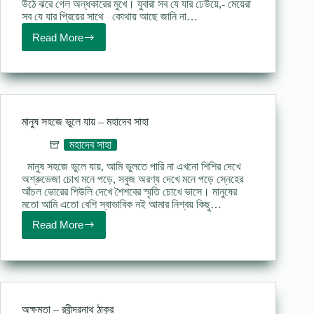
উঠে ঝরে গেল অন্ধকারের মুখে। যুবারা সব যে যার ঢেউয়ে,- মেয়েরা
সব যে যার প্রিয়ের সাথে কোথায় আছে জানি না…
Read More
যতিহীন
(কবিতা)
–
জীবনানন্দ
দাশ
মানুষ সহজে ভুলে যায় – মহাদেব সাহা
মহাদেব সাহা
মানুষ সহজে ভুলে যায়, আমি ভুলতে পারি না এখনো শিশির দেখে
অশ্রুভেজা চোখ মনে পড়ে, সবুজ অরণ্য দেখে মনে পড়ে স্নেহের
আঁচল ভোরের শিউলি দেখে শৈশবের স্মৃতি চোখে ভাসে। মানুষের
মতো আমি এতো বেশি স্বাভাবিক নই আমার নিশ্বয় কিছু…
Read More
মানুষ
সহজে
ভুলে
যায়
–
মহাদেব
সাহা
অক্ষমতা – রবীন্দ্রনাথ ঠাকুর