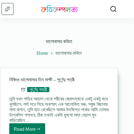
Skip
to
content
ভালোবাসার কবিতা
Home
ভালোবাসার কবিতা
নিষিদ্ধ ভালোবাসার তিন সাক্ষী – পূর্ণেন্দু পত্রী
পূর্ণেন্দু পত্রী
তুমি যখন শাড়ির আড়াল থেকে শরীরের জ্যোৎস্নাকে একটু একটু করে
খুলছিলে, পর্দা সরে গিয়ে অকস্মাৎ এক আলোকিত মঞ্চ, সবুজ বিছানায়
সাদা বাগান, তুমি হাত রেখেছিলে আমার উৎক্ষিপ্ত শাখায় আমি তোমার
উদ্বেলিত পল্লবে, ঠিক তখনই একটা ধুমসো সাদা বেড়াল মুখ
বাড়িয়েছিল…
Read More
নিষিদ্ধ