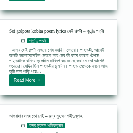
ভালোবাসার
তিন
সাক্ষী
–
পূর্ণেন্দু
পত্রী
Sei golpota kobita poem lyrics সেই গল্পটা – পূর্ণেন্দু পত্রী
পূর্ণেন্দু পত্রী
আমার সেই গল্পটা এখনো শেষ হয়নি। শোনো। পাহাড়টা, আগেই
বলেছি ভালোবেসেছিল মেঘকে আর মেঘ কী ভাবে শুকনো খটখটে
পাহাড়টাকে বানিয়ে তুলেছিল ছাব্বিশ বছরের ছোকরা সে তো আগেই
শুনেছো।সেদিন ছিল পাহাড়টার জন্মদিন। পাহাড় মেঘেকে বললে আজ
তুমি লাল শাড়ি পরে…
Read More
Sei
golpota
kobita
poem
lyrics
সেই
গল্পটা
ভালবাসার সময় তো নেই – রুদ্র মুহম্মদ শহীদুল্লাহ
–
পূর্ণেন্দু
রুদ্র মুহম্মদ শহিদুল্লাহ
পত্রী