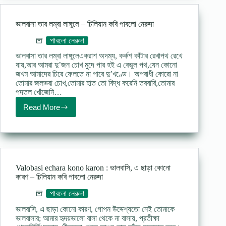
হিসেব
–
তসলিমা
ভালবাসা তার লম্বা লাঙ্গুলে – চিলিয়ান কবি পাবলো নেরুদা
নাসরিন
পাবলো নেরুদা
ভালবাসা তার লম্বা লাঙ্গুলেএকরাশ অদম্য, কর্কশ কাঁটার রেখাপথ রেখে
যায়,আর আমরা দু’জন চোখ মুদে পার হই এ বেভুল পথ,যেন কোনো
জখম আমাদের চিরে ফেলতে না পারে দু’খণ্ডে। অপরাধী কোরো না
তোমার জলভরা চোখ,তোমার হাত তো বিদ্ধ করেনি তরবারি,তোমার
পদতল খোঁজেনি…
Read More
ভালবাসা
তার
লম্বা
লাঙ্গুলে
–
চিলিয়ান
কবি
Valobasi echara kono karon : ভালবাসি, এ ছাড়া কোনো
পাবলো
কারণ – চিলিয়ান কবি পাবলো নেরুদা
নেরুদা
পাবলো নেরুদা
ভালবাসি, এ ছাড়া কোনো কারণ, গোপন উদ্দেশ্যতো নেই তোমাকে
ভালবাসার; আমার হৃদয়ভালো বাসা থেকে না বাসায়, প্রতীক্ষা