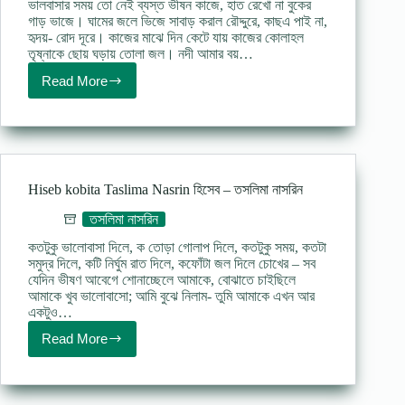
ভালবাসার সময় তো নেই ব্যস্ত ভীষন কাজে, হাত রেখো না বুকের
গাড় ভাজে। ঘামের জলে ভিজে সাবাড় করাল রৌদ্দুরে, কাছএ পাই না,
হৃদয়- রোদ দূরে। কাজের মাঝে দিন কেটে যায় কাজের কোলাহল
তৃষ্নাকে ছোয় ঘড়ায় তোলা জল। নদী আমার বয়…
Read More
ভালবাসার
সময়
তো
নেই
–
রুদ্র
মুহম্মদ
Hiseb kobita Taslima Nasrin হিসেব – তসলিমা নাসরিন
শহীদুল্লাহ
তসলিমা নাসরিন
কতটুকু ভালোবাসা দিলে, ক তোড়া গোলাপ দিলে, কতটুকু সময়, কতটা
সমুদ্র দিলে, কটি নির্ঘুম রাত দিলে, কফোঁটা জল দিলে চোখের – সব
যেদিন ভীষণ আবেগে শোনাচ্ছেলে আমাকে, বোঝাতে চাইছিলে
আমাকে খুব ভালোবাসো; আমি বুঝে নিলাম- তুমি আমাকে এখন আর
একটুও…
Read More
Hiseb
kobita
Taslima
Nasrin