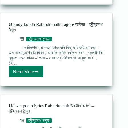
lyrics
অন্তরতম
–
রবীন্দ্রনাথ
ঠাকুর
Obinoy kobita Rabindranath Tagore অবিনয় – রবীন্দ্রনাথ
ঠাকুর
রবীন্দ্রনাথ ঠাকুর
হে নিরুপমা , চপলতা আজ যদি কিছু ঘটে করিয়ো ক্ষমা ।
এল আষাঢ়ের প্রথম দিবস , বনরাজি আজি ব্যাকুল বিবশ , বকুলবীথিকা
মুকুলে মত্ত কানন -‘ পরে – নবকদম্ব মদিরগন্ধে আকুল করে ।
হে…
Read More
Obinoy
kobita
Rabindranath
Tagore
অবিনয়
–
রবীন্দ্রনাথ
Udasin poem lyrics Rabindranath উদাসীন কবিতা –
ঠাকুর
রবীন্দ্রনাথ ঠাকুর
রবীন্দ্রনাথ ঠাকুর