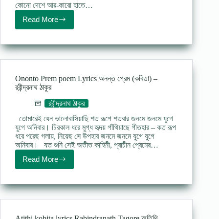
কোনো দেশে আর-কারো হাতে…
Read More
Kagojer
Nouka
Kobita
Lyrics
:
কাগজের
নৌকা
Ononto Prem poem Lyrics অনন্ত প্রেম (কবিতা) –
–
রবীন্দ্রনাথ ঠাকুর
রবীন্দ্রনাথ
ঠাকুর
রবীন্দ্রনাথ ঠাকুর
তোমারেই যেন ভালোবাসিয়াছি শত রূপে শতবার জনমে জনমে যুগে
যুগে অনিবার। চিরকাল ধরে মুগ্ধ হৃদয় গাঁথিয়াছে গীতহার – কত রূপ
ধরে পরেছ গলায়, নিয়েছ সে উপহার জনমে জনমে যুগে যুগে
অনিবার। যত শুনি সেই অতীত কাহিনী, প্রাচীন প্রেমের…
Read More
Ononto
Prem
poem
Lyrics
অনন্ত
প্রেম
(কবিতা)
Atithi kobita lyrics Rabindranath Tagore অতিথি –