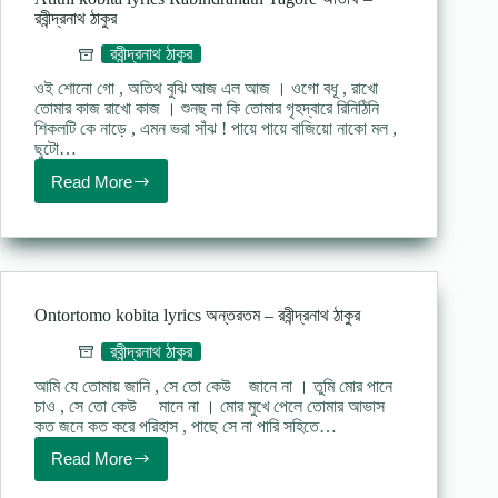
–
রবীন্দ্রনাথ ঠাকুর
রবীন্দ্রনাথ
ঠাকুর
রবীন্দ্রনাথ ঠাকুর
ওই শোনো গো , অতিথ বুঝি আজ এল আজ । ওগো বধূ , রাখো
তোমার কাজ রাখো কাজ । শুনছ না কি তোমার গৃহদ্বারে রিনিঠিনি
শিকলটি কে নাড়ে , এমন ভরা সাঁঝ ! পায়ে পায়ে বাজিয়ো নাকো মল ,
ছুটো…
Read More
Atithi
kobita
lyrics
Rabindranath
Tagore
অতিথি
–
Ontortomo kobita lyrics অন্তরতম – রবীন্দ্রনাথ ঠাকুর
রবীন্দ্রনাথ
ঠাকুর
রবীন্দ্রনাথ ঠাকুর
আমি যে তোমায় জানি , সে তো কেউ জানে না । তুমি মোর পানে
চাও , সে তো কেউ মানে না । মোর মুখে পেলে তোমার আভাস
কত জনে কত করে পরিহাস , পাছে সে না পারি সহিতে…
Read More
Ontortomo
kobita