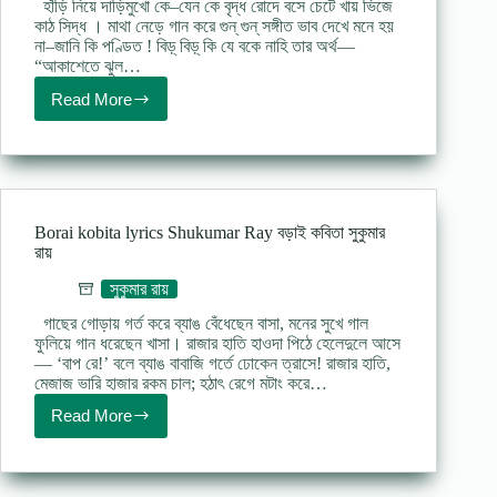
হাঁড়ি নিয়ে দাড়িমুখো কে–যেন কে বৃদ্ধ রোদে বসে চেটে খায় ভিজে
কাঠ সিদ্ধ । মাথা নেড়ে গান করে গুন্ গুন্ সঙ্গীত ভাব দেখে মনে হয়
না–জানি কি পণ্ডিত ! বিড়্ বিড়্ কি যে বকে নাহি তার অর্থ—
“আকাশেতে ঝুল…
Read More
Kath
buro
kobita
Shukumar
Ray
কাঠ
বুড়ো
Borai kobita lyrics Shukumar Ray বড়াই কবিতা সুকুমার
কবিতা
রায়
সুকুমার
রায়
সুকুমার রায়
গাছের গোড়ায় গর্ত করে ব্যাঙ বেঁধেছেন বাসা, মনের সুখে গাল
ফুলিয়ে গান ধরেছেন খাসা। রাজার হাতি হাওদা পিঠে হেলেদুলে আসে
— ‘বাপ রে!’ বলে ব্যাঙ বাবাজি গর্তে ঢোকেন ত্রাসে! রাজার হাতি,
মেজাজ ভারি হাজার রকম চাল; হঠাৎ রেগে মটাং করে…
Read More
Borai
kobita
lyrics
Shukumar