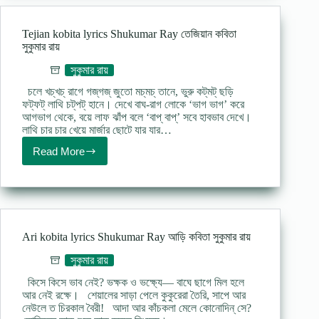
Ray
বড়াই
কবিতা
Tejian kobita lyrics Shukumar Ray তেজিয়ান কবিতা
সুকুমার
সুকুমার রায়
রায়
সুকুমার রায়
চলে খচ্‌খচ্ রাগে গজ্‌গজ্ জুতো মচ্‌মচ্ তানে, ভুরু কট্‌মট্ ছড়ি
ফট্‌ফট্ লাথি চট্‌পট্ হানে। দেখে বাঘ-রাগ লোকে ‘ভাগ ভাগ’ করে
আগভাগ থেকে, বয়ে লাফ ঝাঁপ বলে ‘বাপ্ বাপ্’ সবে হাবভাব দেখে।
লাথি চার চার খেয়ে মার্জার ছোটে যার যার…
Read More
Tejian
kobita
lyrics
Shukumar
Ray
তেজিয়ান
কবিতা
Ari kobita lyrics Shukumar Ray আড়ি কবিতা সুকুমার রায়
সুকুমার
রায়
সুকুমার রায়
কিসে কিসে ভাব নেই? ভক্ষক ও ভক্ষ্যে— বাঘে ছাগে মিল হলে
আর নেই রক্ষে। শেয়ালের সাড়া পেলে কুকুরেরা তৈরি, সাপে আর
নেউলে ত চিরকাল বৈরী! আদা আর কাঁচকলা মেলে কোনোদিন্ সে?