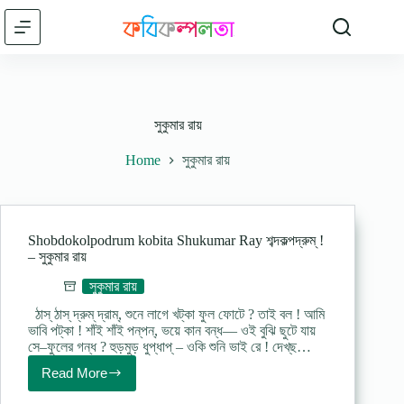
Skip
to
content
সুকুমার রায়
Home
সুকুমার রায়
Shobdokolpodrum kobita Shukumar Ray শব্দকল্পদ্রুম্ !
– সুকুমার রায়
সুকুমার রায়
ঠাস্ ঠাস্ দ্রুম্ দ্রাম্, শুনে লাগে খট্‌কা ফুল ফোটে ? তাই বল ! আমি
ভাবি পট্‌কা ! শাঁই শাঁই পন্‌পন্, ভয়ে কান বন্ধ— ওই বুঝি ছুটে যায়
সে–ফুলের গন্ধ ? হুড়মুড় ধুপ্‌ধাপ্ – ওকি শুনি ভাই রে ! দেখ্‌ছ…
Read More
Shobdokolpodrum
kobita