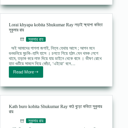
Shukumar
Ray
শব্দকল্পদ্রুম্
!
–
Lorai khyapa kobita Shukumar Ray লড়াই ক্ষ্যাপা কবিতা
সুকুমার
সুকুমার রায়
রায়
সুকুমার রায়
অই আমাদের পাগলা জগাই, নিত্য হেথায় আসে ; আপন মনে
গুনগুনিয়ে মুচকি–হাসি হাসে । চলতে গিয়ে হঠাৎ যেন থমক লেগে
থামে, তড়াক করে লাফ দিয়ে যায় ডাইনে থেকে বামে । ভীষণ রোখে
হাত গুটিয়ে সামলে নিয়ে কোঁচা, ‘এইয়ো’ বলে…
Read More
Lorai
khyapa
kobita
Shukumar
Ray
লড়াই
ক্ষ্যাপা
Kath buro kobita Shukumar Ray কাঠ বুড়ো কবিতা সুকুমার
কবিতা
রায়
সুকুমার
রায়
সুকুমার রায়