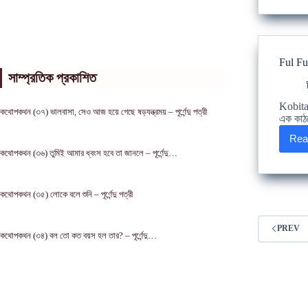
Ful Fut
সাম্প্রতিক প্রকাশিত
Kobita
কথোপকথন (৩৭) ভালবাসা, সেও আজ হয়ে গেছে ষড়যন্ত্রময় – পূর্ণেন্দু পত্রী
এক কাঠখ
Rea
কথোপকথন (৩৬) তুমিই আমার ধ্বংস হবে তা জানলে – পূর্ণেন্দু…
কথোপকথন (৩৫) লোকে বলে শুনি – পূর্ণেন্দু পত্রী
PREV
কথোপকথন (৩৪) বল তো কত বয়স হল তার? – পূর্ণেন্দু…