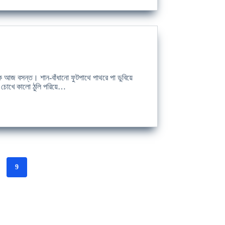
জ বসন্ত। শান-বাঁধানো ফুটপাথে পাথরে পা ডুবিয়ে
র চোখে কালো ঠুলি পরিয়ে…
9