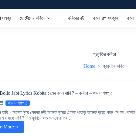
া সমগ্র
ছোটোদের কবিতা
কবিতার বই
বাংলা গল্প সংগ্রহ
বাংলা
প্রকৃতির কবিতা
Home
প্রকৃতির কবিতা
llo Jabi Lyrics Kobita : মেঘ বলল যাবি ? – কবিতা – শুভ দাশগুপ্ত
শুভ দাশগুপ্ত
 যাবি ? অনেক দূরে গেরুয়া নদী অনেক দূরের একলা পাহাড় অনেক দূরের গহন সে বন গেলেই দ
আমার সঙ্গে যাবি ? দিন ফুরিয়ে রাত ঘনাবে রাত্রি…
d More
Megh
Bollo