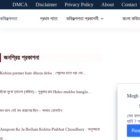
Skip
DMCA
Disclaimer
Privacy Policy
About
Contact
to
content
কবিকল্পলতা
প্রথম পাতা
কবিকল্পলতা প্রকাশনী
বাংলা কবিত
জনপ্রিয় প্রকাশনা
Kobita premer hate dhora debo : প্রেমের হাতে ধরা দেব…
হুঁকো মুখো হ্যাংলা (কবিতা) – সুকুমার রায় Huko mukho hangla…
Megh Bo
মন ভাল নেই মন খারাপের দিনে – সাদাত হোসাইন
মেঘ বলল
যাবি ? 
Anupom Ke Ja Bollam Kobita Prabhat Choudhury : অনুপমকে
Rea
যা…