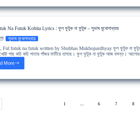
Jabi
Lyrics
Kobita
:
মেঘ
uk Na Futuk Kobita Lyrics : ফুল ফুটুক না ফুটুক – সুভাষ মুখোপাধ্যায়
বলল
যাবি
সুভাষ মুখোপাধ্যায়
?
–
, Ful futuk na futuk written by Shubhas Mukhopardhyay ফুল ফুটুক না ফুটুক আ
কবিতা
োট্টা গাছ কচি কচি পাতায় পাঁজর ফাটিয়ে হাসছে। ফুল ফুটুক না ফুটুক আজ বসন্ত। আলো
–
d More
শুভ
Ful
দাশগুপ্ত
Futuk
Na
Futuk
Kobita
Lyrics
:
ফুল
1
…
6
7
8
ফুটুক
না
ফুটুক
–
সুভাষ
মুখোপাধ্যায়