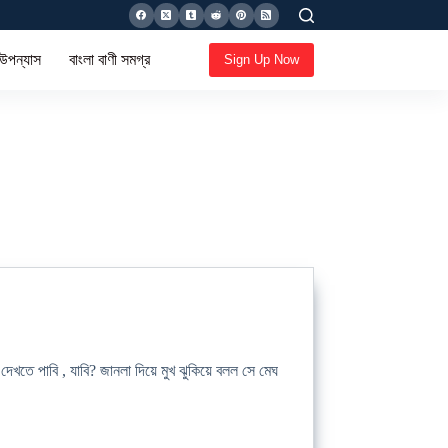
 উপন্যাস
বাংলা বাণী সমগ্র
Sign Up Now
েখতে পাবি , যাবি? জানলা দিয়ে মুখ ঝুকিয়ে বলল সে মেঘ