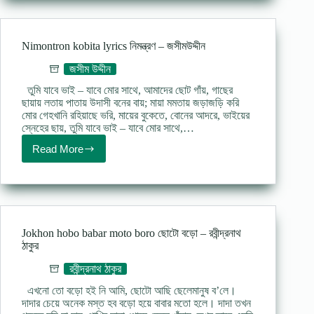
lyrics
poem
কাজলা
দিদি
Nimontron kobita lyrics নিমন্ত্রণ – জসীমউদ্দীন
–
যতীন্দ্রমোহন
জসীম উদ্দীন
বাগচী
তুমি যাবে ভাই – যাবে মোর সাথে, আমাদের ছোট গাঁয়, গাছের
ছায়ায় লতায় পাতায় উদাসী বনের বায়; মায়া মমতায় জড়াজড়ি করি
মোর গেহখানি রহিয়াছে ভরি, মায়ের বুকেতে, বোনের আদরে, ভাইয়ের
স্নেহের ছায়, তুমি যাবে ভাই – যাবে মোর সাথে,…
Read More
Nimontron
kobita
lyrics
নিমন্ত্রণ
–
জসীমউদ্দীন
Jokhon hobo babar moto boro ছোটো বড়ো – রবীন্দ্রনাথ
ঠাকুর
রবীন্দ্রনাথ ঠাকুর
এখনো তো বড়ো হই নি আমি, ছোটো আছি ছেলেমানুষ ব’লে।
দাদার চেয়ে অনেক মস্ত হব বড়ো হয়ে বাবার মতো হলে। দাদা তখন