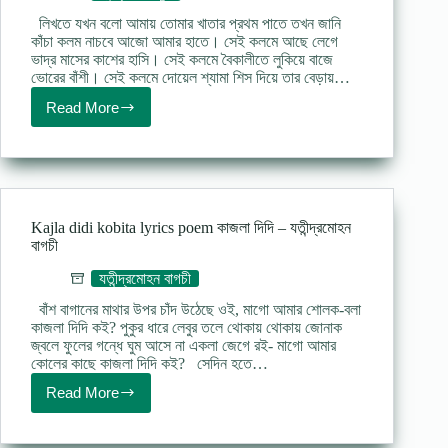
লিখতে যখন বলো আমায় তােমার খাতার প্রথম পাতে তখন জানি
কাঁচা কলম নাচবে আজো আমার হাতে। সেই কলমে আছে লেগে
ভাদ্র মাসের কাশের হাসি। সেই কলমে বৈকালীতে লুকিয়ে বাজে
ভােরের বাঁশী। সেই কলমে দোয়েল শ্যামা শিস দিয়ে তার বেড়ায়…
Read More
Kobita
lyrics
prothom
patay
প্রথম
পাতায়
–
Kajla didi kobita lyrics poem কাজলা দিদি – যতীন্দ্রমোহন
রবীন্দ্রনাথ
বাগচী
ঠাকুর
যতীন্দ্রমোহন বাগচী
বাঁশ বাগানের মাথার উপর চাঁদ উঠেছে ওই, মাগো আমার শোলক-বলা
কাজলা দিদি কই? পুকুর ধারে লেবুর তলে থোকায় থোকায় জোনাক
জ্বলে ফুলের গন্ধে ঘুম আসে না একলা জেগে রই- মাগো আমার
কোলের কাছে কাজলা দিদি কই? সেদিন হতে…
Read More
Kajla
didi
kobita