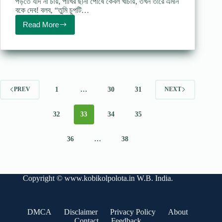
পড়তে যদি না চায়, পাখির ছানা পোষে কেবল খাঁচায়, তখন তারে এমনি
বকে দেব! বলব, “তুমি চুপটি…
Read More
Jokhon
hobo
babar
moto
boro
ছোটো
বড়ো
–
1
…
30
31
PREV
NEXT
রবীন্দ্রনাথ
ঠাকুর
32
33
34
35
36
…
38
Copyright ©
www.kobikolpolota.in
W.B. India.
DMCA
Disclaimer
Privacy Policy
About
Contact
Feedback