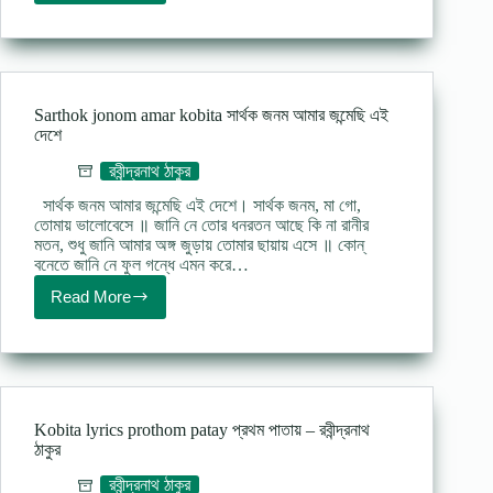
chhele
poem
lyrics
রাখাল
ছেলে
কবিতা
Sarthok jonom amar kobita সার্থক জনম আমার জন্মেছি এই
–
দেশে
জসীম
উদ্দিন
রবীন্দ্রনাথ ঠাকুর
সার্থক জনম আমার জন্মেছি এই দেশে। সার্থক জনম, মা গো,
তোমায় ভালোবেসে ॥ জানি নে তোর ধনরতন আছে কি না রানীর
মতন, শুধু জানি আমার অঙ্গ জুড়ায় তোমার ছায়ায় এসে ॥ কোন্‌
বনেতে জানি নে ফুল গন্ধে এমন করে…
Read More
Sarthok
jonom
amar
kobita
সার্থক
জনম
আমার
Kobita lyrics prothom patay প্রথম পাতায় – রবীন্দ্রনাথ
জন্মেছি
ঠাকুর
এই
দেশে
রবীন্দ্রনাথ ঠাকুর