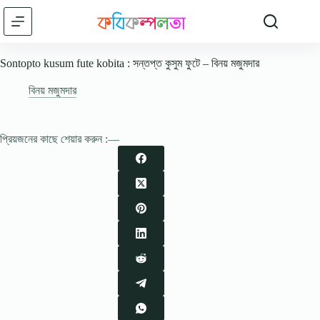
Skip
to
content
Sontopto kusum fute kobita : সন্তপ্ত কুসুম ফুটে – বিনয় মজুমদার
বিনয় মজুমদার
প্রিয়জনের কাছে শেয়ার করুন :—