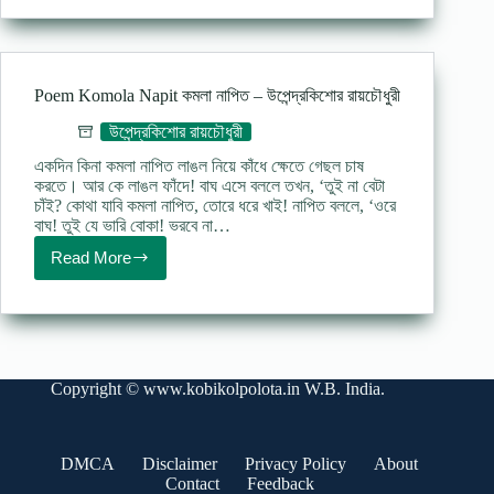
kobita
বেচারা
–
উপেন্দ্রকিশোর
রায়চৌধুরী
Poem Komola Napit কমলা নাপিত – উপেন্দ্রকিশাের রায়চৌধুরী
উপেন্দ্রকিশোর রায়চৌধুরী
একদিন কিনা কমলা নাপিত লাঙল নিয়ে কাঁধে ক্ষেতে গেছল চাষ
করতে। আর কে লাঙল ফাঁদে! বাঘ এসে বললে তখন, ‘তুই না বেটা
চাঁই? কোথা যাবি কমলা নাপিত, তােরে ধরে খাই! নাপিত বললে, ‘ওরে
বাঘ! তুই যে ভারি বােকা! ভরবে না…
Read More
Poem
Komola
Napit
কমলা
নাপিত
–
উপেন্দ্রকিশাের
Copyright ©
www.kobikolpolota.in
W.B. India.
রায়চৌধুরী
DMCA
Disclaimer
Privacy Policy
About
Contact
Feedback