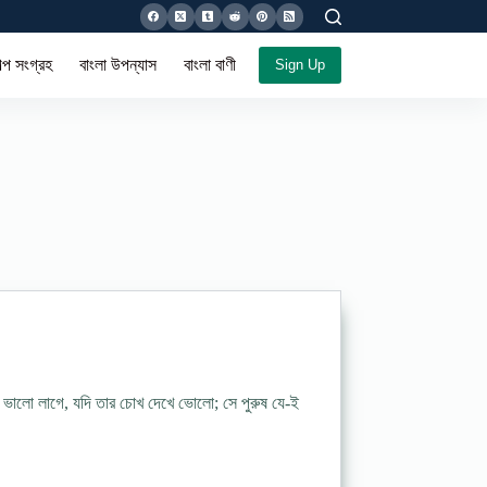
ল্প সংগ্রহ
বাংলা উপন্যাস
বাংলা বাণী সমগ্র
Sign Up
ুখ ভালাে লাগে, যদি তার চোখ দেখে ভােলো; সে পুরুষ যে-ই