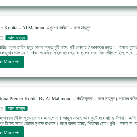
poem
Al
Mahmud
এমন
তৃপ্তির
r Kobita – Al Mahmud একুশের কবিতা – আল মাহমুদ
কবিতা
–
আল মাহমুদ
আল
মাহমুদ
ারির একুশ তারিখ দুপুর বেলার অক্ত বৃষ্টি নামে, বৃষ্টি কোথায় ? বরকতের রক্ত। হাজার যুগ
ৃষ্ণচূড়ার ডাল যে ! প্রভাতফেরীর মিছিল যাবে ছড়াও ফুলের বন্যা বিষাদগীতি গাইছে পথে
d More
Ekusher
Kobita
–
Al
Mahmud
একুশের
কবিতা
ulona Premer Kobita By Al Mahmoud – প্রতিতুলনা – আল মাহমুদ (প্রেমের কবিত
–
আল
আল মাহমুদ
মাহমুদ
্ভাবনার টেবিল জুড়ে তােমার আনাগােনা। আঙুল নড়ছে আর ফুটো হয়ে যাচ্ছে উপমা। আমি পার
দ্ধ ডিমের সাথে তােমার মুখকে রাখলাম। মাংস রান্না হচ্ছে, শিশুদের চোখে খুশী। বলবাে না
d More
Protitulona