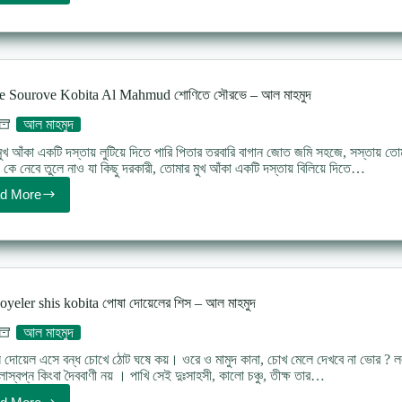
Premer
Kobita
By
Al
Mahmoud
–
e Sourove Kobita Al Mahmud শোণিতে সৌরভে – আল মাহমুদ
প্রতিতুলনা
–
আল মাহমুদ
আল
মাহমুদ
ুখ আঁকা একটি দস্তায় লুটিয়ে দিতে পারি পিতার তরবারি বাগান জোত জমি সহজে, সস্তায় তো
(প্রেমের
? কে নেবে তুলে নাও যা কিছু দরকারী, তোমার মুখ আঁকা একটি দস্তায় বিলিয়ে দিতে…
কবিতা)
d More
Sohnite
Sourove
Kobita
Al
Mahmud
শোণিতে
সৌরভে
oyeler shis kobita পোষা দোয়েলের শিস – আল মাহমুদ
–
আল
আল মাহমুদ
মাহমুদ
 দোয়েল এসে বন্ধ চোখে ঠোট ঘষে কয়। ওরে ও মামুদ কানা, চোখ মেলে দেখবে না ভোর ? লল
স্বপ্ন কিংবা দৈববাণী নয় । পাখি সেই দুঃসাহসী, কালো চঞ্চু, তীক্ষ তার…