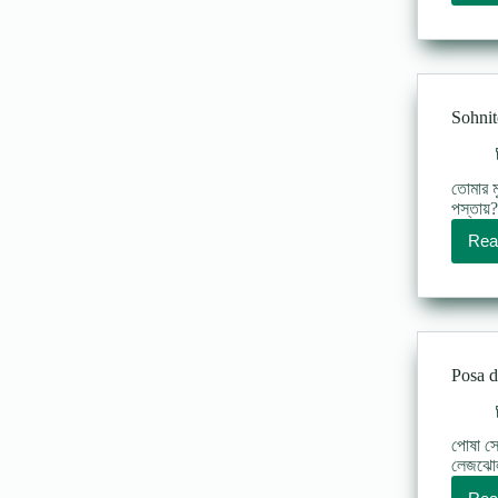
Sohnit
তোমার ম
পস্তায়
Rea
Posa d
পোষা সে
লেজঝোলা