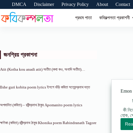
Skip
DMCA
Disclaimer
Privacy Policy
About
Contact
to
content
প্রথম পাতা
কবিকল্পলতা প্রকাশনী
জনপ্রিয় প্রকাশনা
Atit (Kotha kou anadi atit) অতীত (কথা কও, অনাদি অতীত)…
Ilshe guri kobita poem lyrics ইলশে গুঁড়ি কবিতা সত্যেন্দ্রনাথ দত্ত
Emon t
অপমানিত (কবিতা) – রবীন্দ্রনাথ ঠাকুর Apomanito poem lyrics
কী নিয়
হােক, স
ক্ষণিকা (কবিতা) রবীন্দ্রনাথ ঠাকুর Khonika poem Rabindranath Tagore
Rea