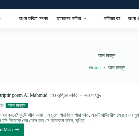
বাংলা কবিতা সমগ্র
ছোটোদের কবিতা
কবিতার বই
বাংলা গ
আল মাহমুদ
Home
আল মাহমুদ
riptir poem Al Mahmud এমন তৃপ্তির কবিতা – আল মাহমুদ
আল মাহমুদ
ে ঘর করবে? ফুটো হাঁড়ি ভাঙা চাল চুলাে শানকিতে শাদা ভাত, একটি মাটির দীপ জ্বেলে যার ম
ে যদি নিজেকে দেয় ঢেলে আর সে আকাঙ্ক্ষা আনে, তৃপ্তি…
d More
Emon
triptir