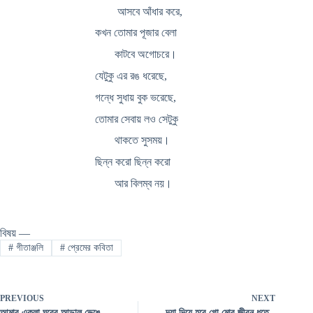
আসবে আঁধার করে,
কখন তোমার পূজার বেলা
কাটবে অগোচরে।
যেটুকু এর রঙ ধরেছে,
গন্ধে সুধায় বুক ভরেছে,
তোমার সেবায় লও সেটুকু
থাকতে সুসময়।
ছিন্ন করো ছিন্ন করো
আর বিলম্ব নয়।
বিষয় —
#
গীতাঞ্জলি
#
প্রেমের কবিতা
PREVIOUS
NEXT
আমার একলা ঘরের আড়াল ভেঙে -
দয়া দিয়ে হবে গো মোর জীবন ধুতে -