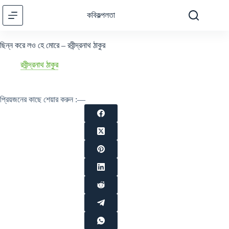
Skip
to
কবিকল্পলতা
content
ছিন্ন করে লও হে মোরে – রবীন্দ্রনাথ ঠাকুর
রবীন্দ্রনাথ ঠাকুর
প্রিয়জনের কাছে শেয়ার করুন :—