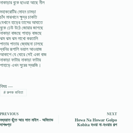
নাকাড়ার বুকে ছাওয়া আছে নীল
মহাকরােটির মােহন চামড়া
চাঁদ মাঝখানে ক্ষুদ্র চাকতি
যেখানে হাড়ের তাসের আঘাতে
বুকে ঢেউ উঠে জোয়ার জাগছে
নাকাড়া বাজছে পাহাড় বাজছে
ঝম ঝম ঝম লাখাে করতালি
পাতায় পাতায় জ্যোছনা ঢালছে
ধ্বনির রূপালি ভয়াল আওয়াজ
আকাশে যে ঘােরে সেই একা বাজ
নাকাড়া ফাটায় নাকাড়া ফাটায়
পাহাড়ে এখন সুরের স্বরজি।
বিষয় —
#
রুপক কবিতা
PREVIOUS
NEXT
মধ্যরাত ছুঁতে আর সাত মাইল - অমিতাভ
Howa Na Howar Golpo
দাশগুপ্ত
Kobita হওয়া না-হওয়ার গল্প