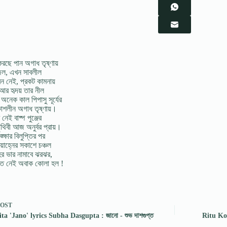
রছে পান অগাধ তৃষ্ণায়
 জল, এখন সাবলীল
বন নেই, প্রকট কামনায়
 আর হৃদয় তার নীল
নেক কাল পিপাসু সূর্যের
াশলীন অগাধ তৃষ্ণায়।
 নেই বাষ্প পুঞ্জের
থিবী আজ অনুর্বর প্রায়।
ক্ষার বিলুপ্তির পর
য়াহ্নের সকাশে চঞ্চল
ের ভার নামাবে ঝরঝর,
তে নেই অবাক কোলা হল !
POST
a 'Jano' lyrics Subha Dasgupta : জানো - শুভ দাশগুপ্ত
Ritu Kob