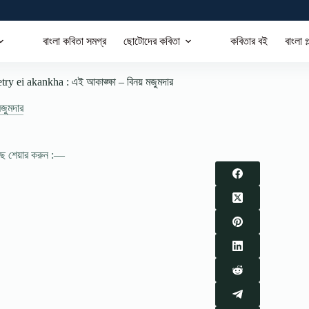
বাংলা কবিতা সমগ্র
ছোটোদের কবিতা
কবিতার বই
বাংলা গ
ry ei akankha : এই আকা‌ঙ্ক্ষা – বিনয় মজুমদার
মজুমদার
াছে শেয়ার করুন :—