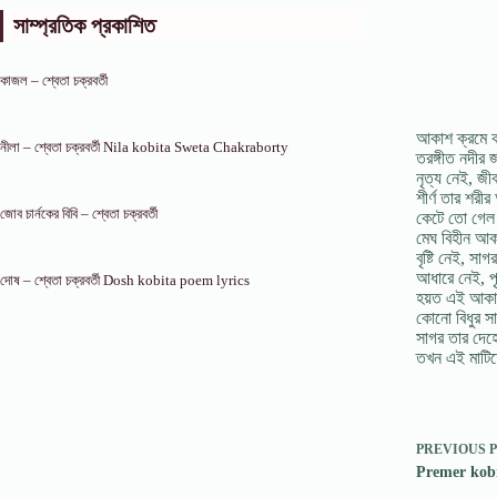
সাম্প্রতিক প্রকাশিত
কাজল – শ্বেতা চক্রবর্তী
আকাশ ক্রমে ক
নীলা – শ্বেতা চক্রবর্তী Nila kobita Sweta Chakraborty
তরঙ্গীত নদীর
নৃত্য নেই, জী
শীর্ণ তার শরীর
জোব চার্নকের বিবি – শ্বেতা চক্রবর্তী
কেটে তো গেল অ
মেঘ বিহীন আক
বৃষ্টি নেই, সাগর
আধারে নেই, পৃ
দোষ – শ্বেতা চক্রবর্তী Dosh kobita poem lyrics
হয়ত এই আকা‌ঙ্
কোনো বিধুর সা
সাগর তার দেহ
তখন এই মাটি
PREVIOUS
Premer kobit