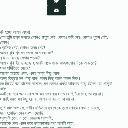
কী হচ্ছে আমার এসব!
যেন তুমি ছাড়া জগতে কোনও মানুষ নেই, কোনও কবি নেই, কোনও পুরুষ নেই,
কোনও
প্রেমিক নেই, কোনও হৃদয় নেই!
আমার বুঝি খুব মন বসছে সংসারকাজে?
বুঝি মন বসছে লেখায় পড়ায়?
আমার বুঝি ইচ্ছে হচ্ছে হাজারটা পড়ে থাকা কাজগুলোর দিকে তাকাতে?
সভা সমিতিতে যেতে?
অনেক হয়েছে ওসব, এবার অন্য কিছু হোক,
অন্য কিছুতে মন পড়ে থাক, অন্য কিছু অমল আনন্দ দিক।
মন নিয়েই যত ঝামেলা আসলে, মন কোনও একটা জায়গায় পড়ে রইলো তো পড়েই
রইল।
মনটাকে নিয়ে অন্য কোথাও বসন্তের রঙের মত যে ছিটিয়ে দেব, তা হয় না।
সবারই হয়ত সবকিছু হয় না, আমার যা হয় না তা হয় না।
তুমি কাল জাগালে, গভীর রাত্তিরে ঘুম থেকে তুলে প্রেমের কথা শোনালে,
মনে হয়েছিল যেন স্বপ্ন দেখছি
স্বপ্নই তো, এ তো একরকম স্বপ্নই,
আমাকে কেউ এমন করে ভালোবাসার কথা বলেনি আগে,