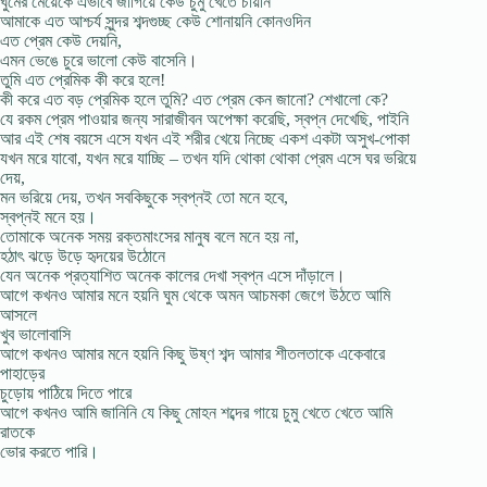
ঘুমের মেয়েকে এভাবে জাগিয়ে কেউ চুমু খেতে চায়নি
আমাকে এত আশ্চর্য সুন্দর শব্দগুচ্ছ কেউ শোনায়নি কোনওদিন
এত প্রেম কেউ দেয়নি,
এমন ভেঙে চুরে ভালো কেউ বাসেনি।
তুমি এত প্রেমিক কী করে হলে!
কী করে এত বড় প্রেমিক হলে তুমি? এত প্রেম কেন জানো? শেখালো কে?
যে রকম প্রেম পাওয়ার জন্য সারাজীবন অপেক্ষা করেছি, স্বপ্ন দেখেছি, পাইনি
আর এই শেষ বয়সে এসে যখন এই শরীর খেয়ে নিচ্ছে একশ একটা অসুখ-পোকা
যখন মরে যাবো, যখন মরে যাচ্ছি – তখন যদি থোকা থোকা প্রেম এসে ঘর ভরিয়ে
দেয়,
মন ভরিয়ে দেয়, তখন সবকিছুকে স্বপ্নই তো মনে হবে,
স্বপ্নই মনে হয়।
তোমাকে অনেক সময় রক্তমাংসের মানুষ বলে মনে হয় না,
হঠাৎ ঝড়ে উড়ে হৃদয়ের উঠোনে
যেন অনেক প্রত্যাশিত অনেক কালের দেখা স্বপ্ন এসে দাঁড়ালে।
আগে কখনও আমার মনে হয়নি ঘুম থেকে অমন আচমকা জেগে উঠতে আমি
আসলে
খুব ভালোবাসি
আগে কখনও আমার মনে হয়নি কিছু উষ্ণ শব্দ আমার শীতলতাকে একেবারে
পাহাড়ের
চুড়োয় পাঠিয়ে দিতে পারে
আগে কখনও আমি জানিনি যে কিছু মোহন শব্দের গায়ে চুমু খেতে খেতে আমি
রাতকে
ভোর করতে পারি।