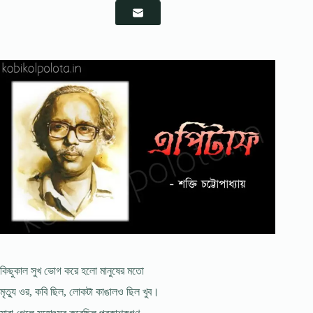
কিছুকাল সুখ ভোগ করে হলো মানুষের মতো
মৃত্যু ওর, কবি ছিল, লোকটা কাঙালও ছিল খুব।