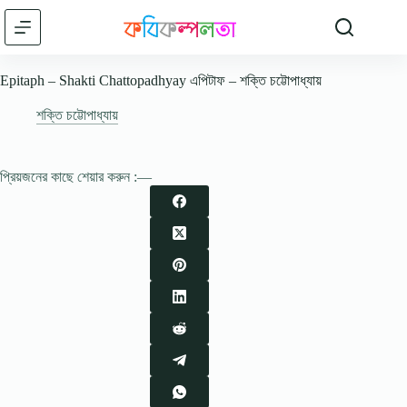
Skip
to
content
Epitaph – Shakti Chattopadhyay এপিটাফ – শক্তি চট্টোপাধ্যায়
শক্তি চট্টোপাধ্যায়
প্রিয়জনের কাছে শেয়ার করুন :—