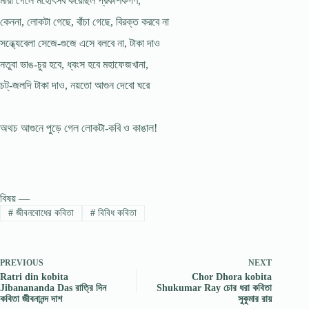
মারা গেলে মহোৎসব করেছিল প্রকাশকগণ,
কেননা, লোকটা গেছে, বাঁচা গেছে, বিরক্ত করবে না
সন্ধ্যেবেলা সেজে-গুজে এসে বলবে না, টাকা দাও
নতুবা ভাঙ-চুর হবে, ধ্বংস হবে মহাফেজখানা,
চট্-জলদি টাকা দাও, নয়তো আগুন দেবাে ঘরে
অথচ আগুনে পুড়ে গেল লোকটা-কবি ও কাঙাল!
বিষয় —
#
জীবনবোধের কবিতা
#
বিবিধ কবিতা
PREVIOUS
NEXT
Ratri din kobita
Chor Dhora kobita
Jibanananda Das রাত্রি দিন
Shukumar Ray চোর ধরা কবিতা
কবিতা জীবনানন্দ দাশ
সুকুমার রায়