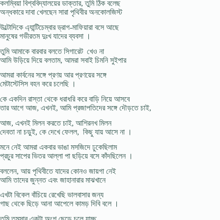
কলম্বিয়া বিশ্ববিদ্যালয়ের ডাক্তার, তুমি ঠিক বলেছ
অন্ধকারে দাবা খেলছেন সারা পৃথিবীর অনকোলজিস্ট
উল্টোদিকে এ্যান্টিচেম্বার ড্রাগ-মাফিয়ারা বসে আছে
মানুষের গভীরতম দুঃখ যাদের ব্যবসা ।
তুমি আমাকে বারবার বলতে সিগারেট খেও না
আমি উড়িয়ে দিয়ে বলতাম, আমরা সবাই চিমনি সুইপার
আমরা কার্বনের সঙ্গে প্রণয় আর প্রণয়ের সঙ্গে
মেটাস্টেসিস বহন করে চলেছি ।
কে একদিন রাস্তা থেকে ধরাধরি করে বাড়ি নিয়ে আসবে
তার আগে আজ, এখনই, আমি প্রজাপতিদের সঙ্গে দৌড়তে চাই,
আজ, এখনই মিলন করতে চাই, আশিরনখ মিলন
দেবতা না চড়ুই, কে দেখে ফেলল, কিছু যায় আসে না ।
মনে নেই আমরা একবার ভাঙা মসজিদে ঢুকেছিলাম
প্রচুর সাপের ভিতর আল্লা পা ছড়িয়ে বসে কাঁদছিলেন ।
বললেন, আয় পৃথিবীতে যাদের কোনও জায়গা নেই
আমি তাদের জুন্নত এবং জাহানারার মাঝখানে
এখটা বিকেল বাঁচিয়ে রেখেছি ভালবাসার জন্য
গাছ থেকে ছিড়ে আনা আপেলে কামড় দিবি বলে ।
তুমি তমসার একটা অংশ ছেড়ে চলে যাচ্ছ