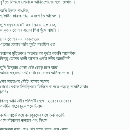
বৃষ্টিতে ভিজলে তোমাকে আন্তিগোনের মতো দেখাত ।
আমি ছিলাম গাঙচিল,
দু’লাইন কাফকা পড়া অসংগঠিত আঁতেল ।
তুমি যমুনার একটা অংশ চেড়ে চলে যাচ্ছ
ডাক্তার তোমার হাতের শিরা খুঁজে পায়নি ।
দোষ তোমার নয়, ডাক্তারের
এতবার তোমার শরীর ফুটো করেছিল ওরা
ইরাকের মৃত্তিকাও অতবার বার ফুটো করেনি আমেরিকা
কিন্তু তোমার ধমনী আসলে একটা নদীর আত্মজীবনী
তুমি তিস্তার একটা ঢেউ ছেড়ে চলে যাচ্ছ
আমার মাছরাঙা সেই ঢেউয়ের ভেতর আটকে গেছে ।
সেই মাছরাঙার ঠোঁটে তোমার সংসার
বোরো যেখানে নিউক্লিয়ার ফিজিক্স না পড়ে পড়ছে সাতটি তারার
তিমির ।
কিন্তু আমি নদীর পলিমাটি মেখে , হারে রে রে রে রে
একদিন শহরে ঢুকে পড়েছিলাম
কার্জন পার্কে শুয়ে কালপুরুষের সঙ্গে তর্ক করেছি
এসে দাঁড়ালেন বাত্সায়ন এবং নিৎসে
কালপুরুষ বলল, নাও, দুই মহান খচ্চর এসে গেছে,