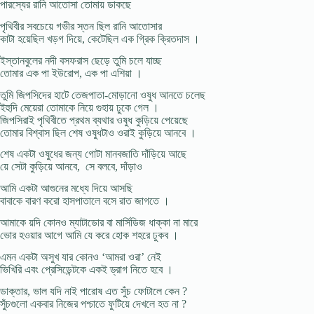
পারস্যের রানি আতোসা তোমায় ডাকছে
পৃথিবীর সবচেয়ে গভীর স্তন ছিল রানি আতোসার
কাটা হয়েছিল খড়গ দিয়ে, কেটেছিল এক গ্রিক ক্রিতদাস ।
ইস্তানবুলের নদী বসফরাস ছেড়ে তুমি চলে যাচ্ছ
তোমার এক পা ইউরোপ, এক পা এশিয়া ।
তুমি জিপসিদের হাটে তেজপাতা-মোড়ানো ওষুধ আনতে চলেছ
ইহুদি মেয়েরা তোমাকে নিয়ে গুহায় ঢুকে গেল ।
জিপসিরাই পৃথিবীতে প্রথম ব্যথার ওষুধ কুড়িয়ে পেয়েছে
তোমার বিশ্বাস ছিল শেষ ওষুধটাও ওরাই কুড়িয়ে আনবে ।
শেষ একটা ওষুধের জন্য গোটা মানবজাতি দাঁড়িয়ে আছে
য়ে সেটা কুড়িয়ে আনবে, সে বলবে, দাঁড়াও
আমি একটা আগুনের মধ্যে দিয়ে আসছি
বাবাকে বারণ করো হাসপাতালে বসে রাত জাগতে ।
আমাকে য়দি কোনও ম্যাটাডোর বা মার্সিডিজ ধাক্কা না মারে
ভোর হওয়ার আগে আমি যে করে হোক শহরে ঢুকব ।
এমন একটা অসুখ যার কোনও ‘আমরা ওরা’ নেই
ভিখিরি এবং প্রেসিডেন্টকে একই ড্রাগ নিতে হবে ।
ডাক্তার, ভাল যদি নাই পারোষ এত সুঁচ ফোটালে কেন ?
সুঁচগুলো একবার নিজের পশ্চাতে ফুটিয়ে দেখলে হত না ?