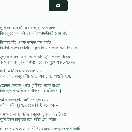
তুমি গঙ্গার একটা অংশ ছেড়ে চলে যাচ্ছ
কিন্তু তোমার আঁচলে নদীর আত্মজীবনী লেখা রইল ।
বিচানার নীচ থেকে কয়েক লক্ষ কর্কট
বিছানা-সমেত তোমাকে তুলে নিয়ে চলেছে মহাকাশযানে ।
ম়ৃত্যুর কয়েক মিনিট আগে তাও তুমি কাজল পড়েছ,
কাজল ও কান্নার মাঝখানে তোমার মুখে এক চামচ জল
হ্যাঁ, আমি এক চামচ জল হয়ে
এক চামচ অন্তর্জলী হয়ে, এক চামচ অঞ্জলি হয়ে,
তোমার ভেতরে একটা পূর্ণিমায় ভেসে যাওয়া
বিমানবন্দরে আমি বসে থাকতে চেয়েছিলাম ।
আমি বলেছিলাম এটা বিমানবন্দর নয়
এটা একটা গ্রাম, লোকে বিরহী বলে ডাকে
এখানেই আমরা জীবনে প্রথম চুম্বন করেচিলাম
তুমি ছিলে চাবুকের মত তেজি এবং সটান
বেতস পাতার মতো ফার্স্ট ইয়ার এবং সেনসুয়াল কাঠবেড়ালি