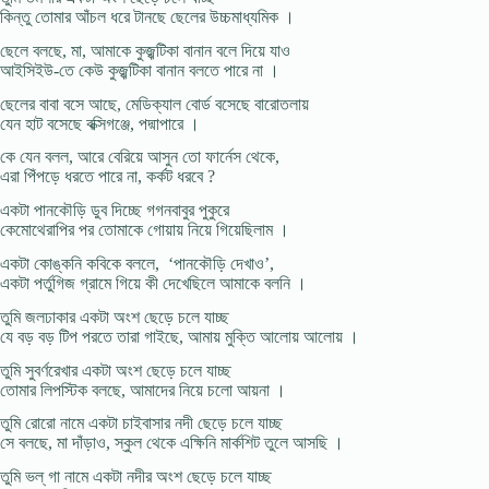
কিন্তু তোমার আঁচল ধরে টানছে ছেলের উচ্চমাধ্যমিক ।
ছেলে বলছে, মা, আমাকে কুজ্ঝটিকা বানান বলে দিয়ে যাও
আইসিইউ-তে কেউ কুজ্ঝটিকা বানান বলতে পারে না ।
ছেলের বাবা বসে আছে, মেডিক্যাল বোর্ড বসেছে বারোতলায়
যেন হাট বসেছে বক্সিগঞ্জে, পদ্মাপারে ।
কে যেন বলল, আরে বেরিয়ে আসুন তো ফার্নেস থেকে,
এরা পিঁপড়ে ধরতে পারে না, কর্কট ধরবে ?
একটা পানকৌড়ি ডুব দিচ্ছে গগনবাবুর পুকুরে
কেমোথেরাপির পর তোমাকে গোয়ায় নিয়ে গিয়েছিলাম ।
একটা কোঙ্কনি কবিকে বললে, ‘পানকৌড়ি দেখাও’,
একটা পর্তুগিজ গ্রামে গিয়ে কী দেখেছিলে আমাকে বলনি ।
তুমি জলঢাকার একটা অংশ ছেড়ে চলে যাচ্ছ
যে বড় বড় টিপ পরতে তারা গাইছে, আমায় মুক্তি আলোয় আলোয় ।
তুমি সুবর্ণরেখার একটা অংশ ছেড়ে চলে যাচ্ছ
তোমার লিপস্টিক বলছে, আমাদের নিয়ে চলো আয়না ।
তুমি রোরো নামে একটা চাইবাসার নদী ছেড়ে চলে যাচ্ছ
সে বলছে, মা দাঁড়াও, স্কুল থেকে এক্ষিনি মার্কশিট তুলে আসছি ।
তুমি ভল্ গা নামে একটা নদীর অংশ ছেড়ে চলে যাচ্ছ