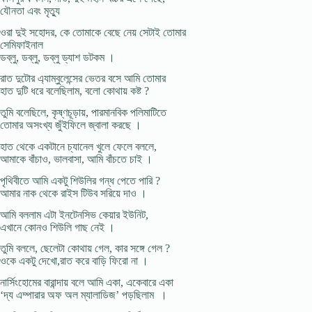
যৌনতা এবং মৃত্যু
ওরা দুই সহোদর, কে তোমাকে বেছে নেয় সেটাই তোমার
সেমিফাইনাল
ডব্লু, ডব্লু, ডব্লু ড্যাশ ডটকম ।
রাত দুটোর এ্যাম্বুলেন্সের ভেতর বসে আমি তোমার
হাত দুটি ধরে বলেছিলাম, বলো কোথায় কষ্ট ?
তুমি বলেছিলে, কৃষ্ণচূড়ায়, পারমানবিক পলিমাটিতে
তোমার অসংখ্য জুঁইফিলে জ্বালা করছে ।
হাত থেকে একটানে চ্যানেল খুলে ফেলে বললে,
আমাকে বাঁচাও, ভালবাসা, আমি বাঁচতে চাই ।
পৃথিবীতে আমি একটু শিউলির গন্ধ পেতে পারি ?
আমার নাক থেকে রাইস টিউব সরিয়ে দাও ।
আমি বললাম এটা ইনটেনসিভ কেয়ার ইউনিট,
এখানে কোনও শিউলি গাছ নেই ।
তুমি বললে, ছেলেটা কোথায় গেল, কার সঙ্গে গেল ?
ওকে একটু দেখো,রাত করে বাড়ি ফিরো না ।
নার্সিংহোমের বারান্দায় বলে আমি একা, একেবারে একা
‘দ্য এম্পারার অফ অল ম্যালাডিজ’ পড়ছিলাম ।