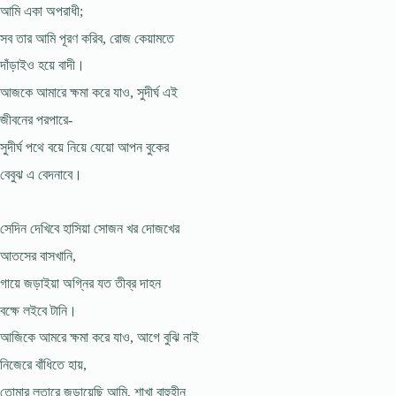
আমি একা অপরাধী;
সব তার আমি পূরণ করিব, রোজ কেয়ামতে
দাঁড়াইও হয়ে বাদী।
আজকে আমারে ক্ষমা করে যাও, সুদীর্ঘ এই
জীবনের পরপারে-
সুদীর্ঘ পথে বয়ে নিয়ে যেয়ো আপন বুকের
বেবুঝ এ বেদনাবে।
সেদিন দেখিবে হাসিয়া সোজন খর দোজখের
আতসের বাসখানি,
গায়ে জড়াইয়া অগ্নির যত তীব্র দাহন
বক্ষে লইবে টানি।
আজিকে আমরে ক্ষমা করে যাও, আগে বুঝি নাই
নিজেরে বাঁধিতে হায়,
তোমার লতারে জড়ায়েছি আমি, শাখা বাহুহীন