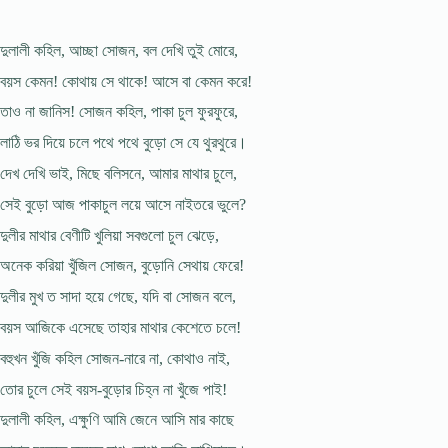
দুলালী কহিল, আচ্ছা সোজন, বল দেখি তুই মোরে,
বয়স কেমন! কোথায় সে থাকে! আসে বা কেমন করে!
তাও না জানিস! সোজন কহিল, পাকা চুল ফুরফুরে,
লাঠি ভর দিয়ে চলে পথে পথে বুড়ো সে যে থুরথুরে।
দেখ দেখি ভাই, মিছে বলিসনে, আমার মাথার চুলে,
সেই বুড়ো আজ পাকাচুল লয়ে আসে নাইতরে ভুলে?
দুলীর মাথার বেণীটি খুলিয়া সবগুলো চুল ঝেড়ে,
অনেক করিয়া খুঁজিল সোজন, বুড়োনি সেথায় ফেরে!
দুলীর মুখ ত সাদা হয়ে গেছে, যদি বা সোজন বলে,
বয়স আজিকে এসেছে তাহার মাথার কেশেতে চলে!
বহুখন খুঁজি কহিল সোজন-নারে না, কোথাও নাই,
তোর চুলে সেই বয়স-বুড়োর চিহ্ন না খুঁজে পাই!
দুলালী কহিল, এক্ষুণি আমি জেনে আসি মার কাছে