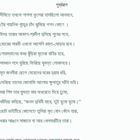
পুর্ব্বরাগ
দীঘিতে তখনো শাপলা ফুলেরা হাসছিলো আনমনে,
টের পায়নিক পান্ডুর চাঁদ ঝুমিছে গগন কোণে ।
উদয় তারার আকাশ-প্রদীপ দুলিছে পুবের পথে,
ভোরের সারথী এখনো আসেনি রক্ত-ঘোড়ার রথে।
গোরস্থানের কবর খুঁড়িয়া মৃতেরা বাহির হয়ে,
সাবধান পদে ঘুরিছে ফিরিছে ঘুমন্ত লোকালয়ে।
মৃত জননীরা ছেলে মেয়েদের ঘরের দুয়ার ধরি,
দেখিছে তাদের জোনাকি আলোয় ক্ষুধাতুর আঁখি ভরি।
মরা শিশু তার ঘু্মন্ত মার অধরেতে দিয়ে চুমো,
কাঁদিয়া কহিছে, “জনম দুখিনী মারে, তুই ঘুমো ঘুমো।”
ছোট ভাইটিরে কোলেতে তুলিয়া মৃত বোন কেঁদে হারা,
ধরার আঙনে সাজাবে না আর খেলাঘরটিরে তারা।