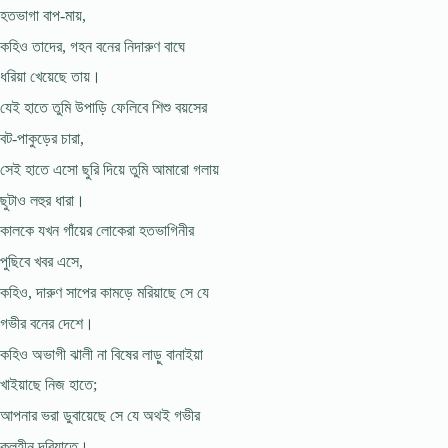
হতভাগা বাপ-মায়,
কহিও তাদের, গহন বনের নিদারুণ বাঘে
ধরিয়া খেয়েছে তায়।
যেই হাতে তুমি উপাড়ি ফেলিবে শিশু বয়সের
বট-পাকুড়ের চারা,
সেই হাতে এসো ছুরি দিয়ে তুমি আমারো গলায়
ছুটাও লহুর ধারা।
কালকে যখন গাঁয়ের লোকেরা হতভাগিনীর
পুছিবে খবর এসে,
কহিও, দারুণ সাপের কামড়ে মরিয়াছে সে যে
গভীর বনের দেশে।
কহিও অভাগী ঝালী না বিষের লাড়ু বানাইয়া
খাইয়াছে নিজ হাতে;
আপনার ভরা ডুবায়েছে সে যে অথই গভীর
কূলহীন দরিয়াতে।