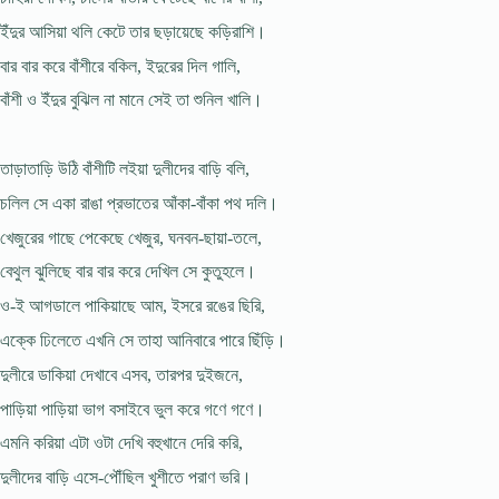
ইঁদুর আসিয়া থলি কেটে তার ছড়ায়েছে কড়িরাশি।
বার বার করে বাঁশীরে বকিল, ইদুরের দিল গালি,
বাঁশী ও ইঁদুর বুঝিল না মানে সেই তা শুনিল খালি।
তাড়াতাড়ি উঠি বাঁশীটি লইয়া দুলীদের বাড়ি বলি,
চলিল সে একা রাঙা প্রভাতের আঁকা-বাঁকা পথ দলি।
খেজুরের গাছে পেকেছে খেজুর, ঘনবন-ছায়া-তলে,
বেথুল ঝুলিছে বার বার করে দেখিল সে কুতুহলে।
ও-ই আগডালে পাকিয়াছে আম, ইসরে রঙের ছিরি,
এক্কে ঢিলেতে এখনি সে তাহা আনিবারে পারে ছিঁড়ি।
দুলীরে ডাকিয়া দেখাবে এসব, তারপর দুইজনে,
পাড়িয়া পাড়িয়া ভাগ বসাইবে ভুল করে গণে গণে।
এমনি করিয়া এটা ওটা দেখি বহুখানে দেরি করি,
দুলীদের বাড়ি এসে-পৌঁছিল খুশীতে পরাণ ভরি।