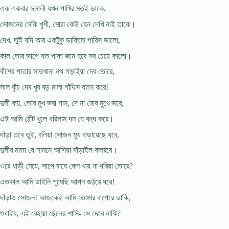
এক একবার দুলালী যখন পাখির মতই ডাকে,
সোজনের সেকি খুশী, মোরা কেউ হেন দেখি নাই তাকে।
দেখ, তুই যদি আর একটুকু ডাকিতে পারিস ভালো,
কাল তোর ভাগে যত পাকা জাম হবে সব চেয়ে কালো।
বাঁশের পাতার সাতখানা নথ গড়াইয়া দেব তোরে,
লাল কুঁচ দেব খুব বড় মালা গাঁথিস যতন করে!
দুলী কয়, তোর মুখ ভরা গান, দে না মোর মুখে ভরে,
এই আমি ঠোঁট খুলে ধরিলাম দম যে বন্ধ করে।
দাঁড়া তবে তুই, বলিয়া সোজন মুখ বাড়ায়েছে যবে,
দুলীর মাতা যে সামনে আসিয়া দাঁড়াইল কলরবে।
ওরে ধাড়ী মেয়ে, সাপে বাঘে কেন খায় না ধরিয়া তোরে?
এতকাল আমি ডাইনি পুষেছি আপন জঠরে ধরে!
দাঁড়াও সোজন! আজকেই আমি তোমার বাপেরে ডাকি,
শুধাইব, এই বেহায়া ছেলের শাসি- সে দেবে নাকি?