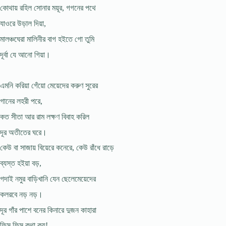
কোথায় রহিল সোনার ময়ূর, গগনের পথে
যাওরে উড়াল দিয়া,
মালঞ্চঘেরা মালিনীর বাগ হইতে গো তুমি
দূর্বা যে আনো গিয়া।
এমনি করিয়া গেঁয়ো মেয়েদের করুণ সুরের
গানের লহরী পরে,
কত সীতা আর রাম লক্ষণ বিবাহ করিল
দূর অতীতের ঘরে।
কেউ বা সাজায় বিয়েরে কনেরে, কেউ রাঁধে রাড়ে
ব্যস্ত হইয়া বড়,
গদাই নমুর বাড়িখানি যেন ছেলেমেয়েদের
কলরবে নড় নড়।
দূর গাঁর পাশে বনের কিনারে দুজন কাহারা
ফিস্ ফিস্ কথা কয়!