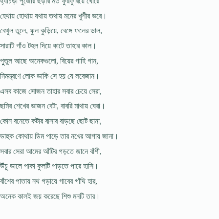
হ্যাচড়া পুজোর ছড়ার মত ফুরফুরিয়ে ঘোরে
হেথায় হোথায় যথায় তথায় মনের খুশীর ভরে।
বেথুল তুলে, ফুল কুড়িয়ে, বেঙ্গে ফলের ডাল,
সারাটি গাঁও টহল দিয়ে কাটে তাহার কাল।
পুুতুল আছে অনেকগুলো, বিয়ের গাহি গান,
নিমন্ত্রণে লোক ডাকি সে হয় যে লবেজান।
এসব কাজে সোজন তাহার সবার চেয়ে সেরা,
ছমির শেখের ভাজন বেটা, বাবরি মাথায় ঘেরা।
কোন বনেতে কটার বাসার বাড়ছে ছোট ছানা,
ডাহুক কোথায় ডিম পাড়ে তার নখের আগায় জানা।
সবার সেরা আমের আঁটির গড়তে জানে বাঁশী,
উঁচু ডালে পাকা কুলটি পাড়তে পারে হাসি।
বাঁশের পাতায় নথ গড়ায়ে গাবের গাঁথি হার,
অনেক কালই জয় করেছে শিশু মনটি তার।