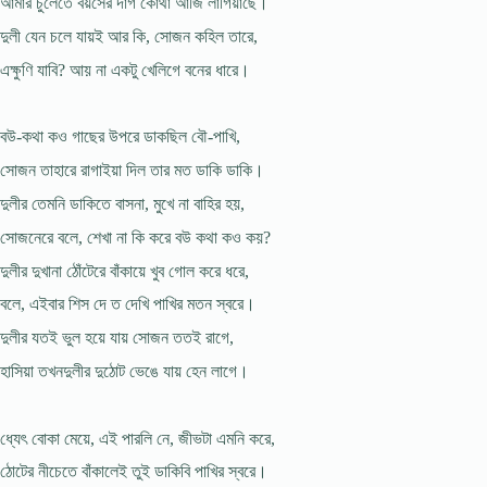
আমার চুলেতে বয়সের দাগ কোথা আজি লাগিয়াছে।
দুলী যেন চলে যায়ই আর কি, সোজন কহিল তারে,
এক্ষুণি যাবি? আয় না একটু খেলিগে বনের ধারে।
বউ-কথা কও গাছের উপরে ডাকছিল বৌ-পাখি,
সোজন তাহারে রাগাইয়া দিল তার মত ডাকি ডাকি।
দুলীর তেমনি ডাকিতে বাসনা, মুখে না বাহির হয়,
সোজনেরে বলে, শেখা না কি করে বউ কথা কও কয়?
দুলীর দুখানা ঠোঁটেরে বাঁকায়ে খুব গোল করে ধরে,
বলে, এইবার শিস দে ত দেখি পাখির মতন স্বরে।
দুলীর যতই ভুল হয়ে যায় সোজন ততই রাগে,
হাসিয়া তখনদুলীর দুঠোট ভেঙে যায় হেন লাগে।
ধ্যেৎ বোকা মেয়ে, এই পারলি নে, জীভটা এমনি করে,
ঠোটের নীচেতে বাঁকালেই তুই ডাকিবি পাখির স্বরে।