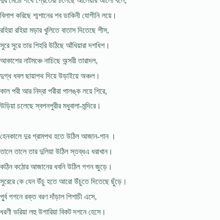
দুর মেঠো পথে প্রেতেরা চলেছে আলেয়ার আলো বলে,
বিলাপ করিছে শ্মশানের শব ডাকিনী যোগীনি লয়ে।
রহিয়া রহিয়া মড়ার খুলিতে বাতাস দিতেছে শীস,
সুরে সুরে তার শিহরি উঠিছে আঁধিয়ারা দশধিশ।
আকাশের নাটমঞ্চে নাচিছে অন্সরী তারাদল,
দুগ্ধ ধবল ছায়াপথ দিয়ে উড়াইয়ে অঞ্চল।
কাল পরী আর নিদ্রা পরীরা পালঙ্ক লয়ে শিরে,
উড়িয়া চলেছে স্বপনপুরীর মধুবালা-মন্দিরে।
হেনকালে দুর গ্রামপথ হতে উঠিল আজান-গান ।
তালে তালে তার দুলিয়া উঠিল স্তব্ধএ ধরাখান।
কঠিন কঠোর আজানের ধবনি উঠিল গগন জুড়ে।
সুরেরে কে যেন উঁচু হতে আরো উঁচুতে দিতেছে ছুঁড়ে।
পু্র্ব গগনে রক্ত বরণ দাঁড়াল পিশাচী এসে,
ধরণী ভরিয়া লহু উগারিয়া বিকট দশনে হেসে।