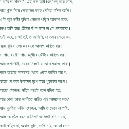
‘‘ভারি ত সাহস!’’ এই বলে দুলী খিল্ খিল্ করে হাসি,
হাত খুলে নিয়ে সোজনের কাছে ঘেঁষিয়া বসিল আসি।
একি তুই দুলী! বুঝিবা সোজন পড়িল আকাশ হতে,
চাপা হাসি তার ঠোঁটের বাঁধন মানে না যে কোনমতে।
দুলী কহে, দেখ! তুই ত আসিলি, মা তখন মোরে কয়,
বয়স বুঝিয়া লোকের সঙ্গে আলাপ করিতে হয়।
ও পাড়ার খেঁদি পাড়ারমুখীরে ঝেঁটিয়ে করিতে হয়।
আর জগাপিসী, মায়ের নিকটে যা তা বলিয়াছে তারা।
বয়স হয়েছে আমাদের থেকে ওরাই জানিল আগে,
ইচ্ছে যে করে উহাদের মুখে হাতা পুড়াইয়া দাগে।
আচ্ছা সোজন! সত্যি করেই বয়স যদিবা হত,
আর কেউ তাহা জানিতে পারিত এই আমাদের মত?
ঘাড় ঘুরাইয়া কহিল সোজন, আমি ত ভেবে না পাই,
আজকে হঠাৎ বয়স আসিল? আসিলই যদি শেষে,
কথা কহিল না, অবাক কান্ড, দেখি নাই কোনো দেশে।