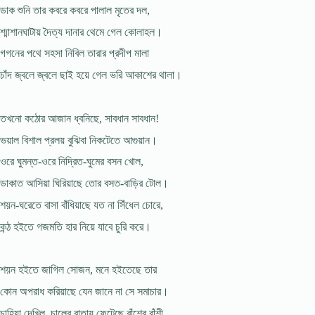
ডাক শুনি তার কবরে কবরে পালাল মৃতের দল,
শ্মাশানঘাটায় দৈত্য দানার থেমে গেল কোলাহল।
গগনের পথে সহসা নিবিল তারার প্রদীপ মালা
চাঁদ জ্বলে জ্বলে ছাই হয়ে গেল ভরি আকাশের থালা।
তখনো কঠোর আজান ধ্বনিছে, সাবধান সাবধান!
ভয়াল বিশাল প্রলয় বুঝিবা নিকটেতে আগুয়ান।
ওরে ঘুমন্ত-ওরে নিদ্রিত-ঘুমের বসন খোল,
ডাকাত আসিয়া ঘিরিয়াছে তোর বসত-বাড়ির টোল।
শয়ন-ঘরেতে বাসা বাঁধিয়াছে যত না সিঁধেল চোরে,
কন্ঠ হইতে গজমতি হার নিয়ে যাবে চুরি করে।
শয়ন হইতে জাগিল সোজন, মনে হইতেছে তার
কোন অপরাধ করিয়াছে যেন জানে না সে সমাচার।
চাহিয়া দেখিল, চালের বাতায় ফেটেছে বাঁশের বাঁশী,