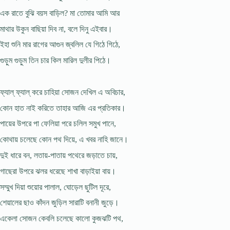
এক রাতে বুঝি বয়স বাড়িল? মা তোমার আমি আর
মাথার উকুন বাছিয়া দিব না, বলে দিনু এইবার।
ইহা শুনি মার রাগের আগুন জ্বলিল যে গিঠে গিঠে,
গুড়ুম গুড়ুম তিন চার কিল মারিল দুলীর পিঠে।
ফ্যাল্ ফ্যাল্ করে চাহিয়া সোজন দেখিল এ অবিচার,
কোন হাত নাই করিতে তাহার আজি এর প্রতিকার।
পায়ের উপরে পা ফেলিয়া পরে চলিল সমুখ পানে,
কোথায় চলেছে কোন পথ দিয়ে, এ খবর নাহি জানে।
দুই ধারে বন, লতায়-পাতায় পথেরে জড়াতে চায়,
গাছেরা উপরে ঝলর ধরেছে শাখা বাড়াইয়া বায়।
সম্মুখ দিয়া শুয়োর পালাল, ঘোড়েল ছুটিল দূরে,
শেয়ালের ছাও কাঁদন জুড়িল সারাটি বনানী জুড়ে।
একেলা সোজন কেবলি চলেছে কালো কুজঝটি পথ,