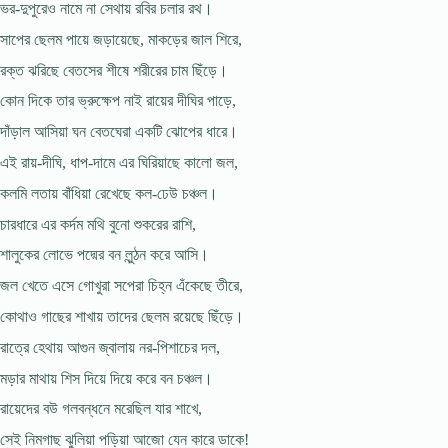
ভর-দুপুরেও নামে না সেথায় রবির চলার রথ।
সাপের ছেলম পায়ে জড়ায়েছে, মাকড়ের জাল শিরে,
রক্ত ঝরিছে বেতসের শীষে শরীরের চাম ছিঁড়ে।
কোন দিকে তার ভ্রুক্ষেপ নাই রায়ের দীঘির পাড়ে,
দাঁড়াল আসিয়া ঘন বেতঘেরা একটি ঝোপের ধারে।
এই রায়-দীঘি, ধাপ-দামে এর ঘিরিয়াছে কালো জল,
কলমি লতায় বাঁধিয়া রেখেছে কল-ঢেউ চঞ্চল।
চারধারে এর কর্দম মথি বুনো শুকরের রাশি,
শালুকের লোভে পদ্মের বন লুন্ঠন করে আসি।
জল খেতে এসে গোখুরা সপেরা চিহ্ন এঁকেছে তীরে,
কোথাও গাছের শাখায় তাদের ছেলম রয়েছে ছিঁড়ে।
রাত্রে হেথায় আগুন জ্বালায় নর-পিশাচের দল,
মড়ার মাথায় শিস দিয়ে দিয়ে করে বন চঞ্চল।
রায়েদের বউ গলবন্ধনে মরেছিল যার শাখে,
সেই নিমগাছ ঝুলিয়া পড়িয়া আজো যেন কারে ডাকে!