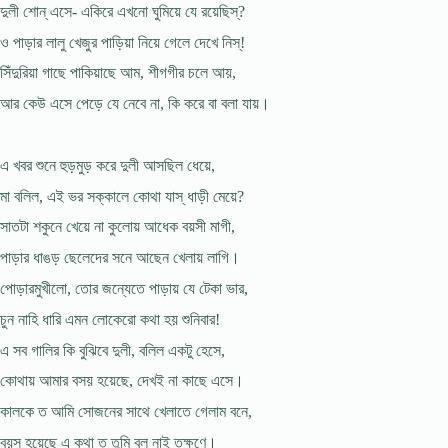
দুলী শোন্ এসে- একিরে এখনো ঘুমিয়ে যে রয়েছিস্?
ও পাড়ার লালু খেজুর পাড়িয়া নিয়ে গেলে দেখে নিস্!
সিঁদুরিয়া গাছে পাকিয়াছে আম, শীগগীর চলে আয়,
আর কেউ এসে পেড়ে যে নেবে না, কি করে বা বলা যায়।
এ খবর শুনে হুড়মুড় করে দুলী আসছিল ধেয়ে,
মা বলিল, এই ভর সক্কালে কোথা যাস্ ধাড়ী মেয়ে?
সাতটা শকুনে খেয়ে না কুলোয় আধেক বয়সী মাগী,
পাড়ার ধাঙড় ছেলেদের সনে আছেন খেলায় লাগি।
পোড়ারমুখীলো, তোর জন্যেতে পাড়ায় যে টেকা ভার,
চুন নাহি ধারি এমন লোকেরো কথা হয় শুনিবার!
এ সব গালির কি বুঝিবে দুলী, বলিল একটু হেসে,
কোথায় আমার বসয় হয়েছে, দেখই না কাছে এসে।
কালকে ত আমি সোজনের সাথে খেলাতে গেলাম বনে,
বয়স হয়েছে এ কথা ত তুমি বল নাই তক্ষণে।