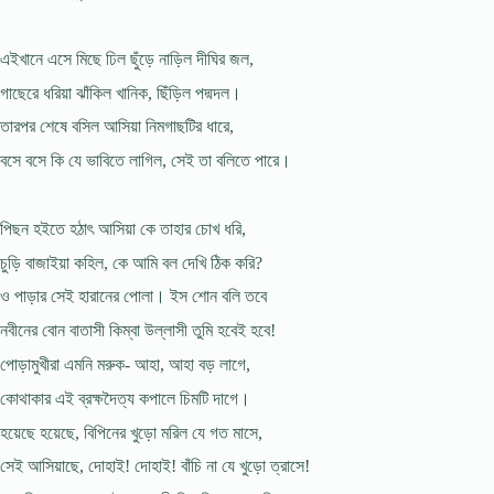
এইখানে এসে মিছে ঢিল ছুঁড়ে নাড়িল দীঘির জল,
গাছেরে ধরিয়া ঝাঁকিল খানিক, ছিঁড়িল পদ্মদল।
তারপর শেষে বসিল আসিয়া নিমগাছটির ধারে,
বসে বসে কি যে ভাবিতে লাগিল, সেই তা বলিতে পারে।
পিছন হইতে হঠাৎ আসিয়া কে তাহার চোখ ধরি,
চুড়ি বাজাইয়া কহিল, কে আমি বল দেখি ঠিক করি?
ও পাড়ার সেই হারানের পোলা। ইস শোন বলি তবে
নবীনের বোন বাতাসী কিম্বা উল্লাসী তুমি হবেই হবে!
পোড়ামুখীরা এমনি মরুক- আহা, আহা বড় লাগে,
কোথাকার এই ব্রক্ষদৈত্য কপালে চিমটি দাগে।
হয়েছে হয়েছে, বিপিনের খুড়ো মরিল যে গত মাসে,
সেই আসিয়াছে, দোহাই! দোহাই! বাঁচি না যে খুড়ো ত্রাসে!