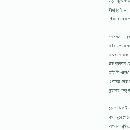
উড়ে পুড়ে খাক
সীমন্তিনী –
প্রিয় কাফের
সোমলতা – কু
নদীর ওপারে ঘন
মাঝখানে আজ ব
রচে ব্যবধান ত
তাই কি এলে?
ওপারের মেয়ে
কুয়াশার সেতু 
রেলগাড়ি ওই চ
কথা ডুবে গেল
অপলক তুমি চ