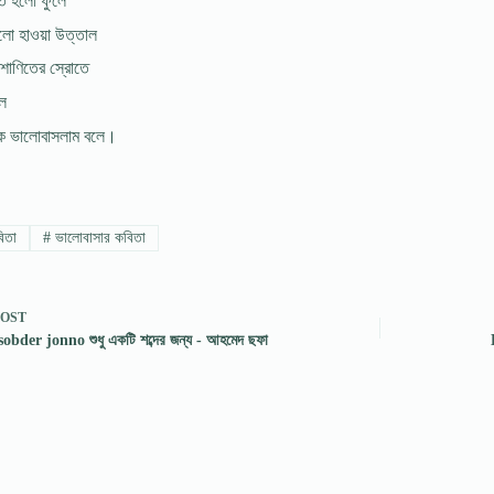
নত হলো ফুলে
লো হাওয়া উত্তাল
শোণিতের স্রোতে
ল
ে ভালোবাসলাম বলে।
িতা
#
ভালোবাসার কবিতা
POST
bder jonno শুধু একটি শব্দের জন্য - আহমেদ ছফা