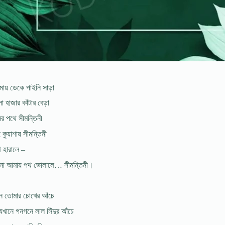
োমায় ডেকে পাইনি সাড়া
ো হাজার কাঁটার বেড়া
র পথে সীমন্তিনী
কুয়াশায় সীমন্তিনী
 হারালে –
নো আমায় পথ ভোলালে… সীমন্তিনী।
খন তোমার চোখের আঁচে
্যিখানে গনগনে লাল সিঁদুর আঁচে