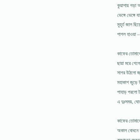
কুয়াশায় গড়া অ
ভেঙ্গে ভেঙ্গে 
মুহূর্ত জাল ছি
পাগল হাওয়া – 
কাফের তোমাক
ছায়া মরে গেল
সাগর উঠলো জ
মহাকাশ জুড়ে উল
পাহাড় পরলো 
এ দুঃসময়, ঘ
কাফের তোমাক
অকাল বোধনে 