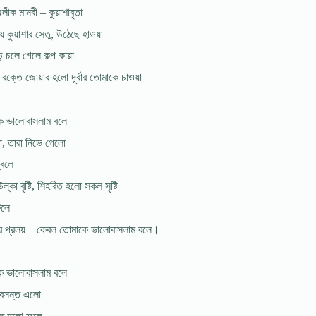
লীক মানবী – কুয়াশাবৃতা
যায় কুয়াশার সেতু, উঠেছে হাওয়া
ড়ে চলে গেলে কল্প কায়া
রক্তে জোয়ার হলো দূর্বার তোমাকে চাওয়া
ে ভালোবাসলাম বলে
ো, তারা নিভে গেলো
্বলে
্কা বৃষ্টি, শিহরিত হলো সকল সৃষ্টি
টলে
োর প্রলয় – কেবল তোমাকে ভালোবাসলাম বলে।
ে ভালোবাসলাম বলে
বসন্ত এলো