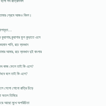
 হলো সব রাত্রিদিবস
 তোমার প্রেমে আজও বিবশ।
য়াশাবৃতা…
 কুয়াশায়,কুয়াশার ফুল কুড়াতে এলে
হমান পানি, রচে ব্যবধান
োমার আমার, রচে ব্যবধান দুই বাংলার
 সব কাজ ফেলে তাই কি এলে?
বাঁধবে বলে তাই কি এলে?
লে গেলো শোনো রাত্রি চিড়ে
ো অতল তিমিরে
েয়ে আছো মুখে অপরিচিতা