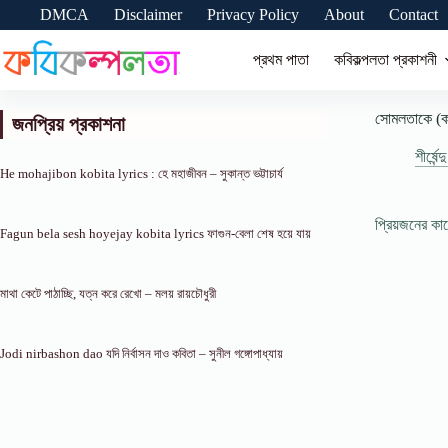
Skip
DMCA
Disclaimer
Privacy Policy
About
Contact
to
content
প্রথম পাতা
কবিকল্পলতা প্রকাশনী
সোমলতাকে (কবিত
জনপ্রিয় প্রকাশনা
শীর্ষেন্
He mohajibon kobita lyrics : হে মহাজীবন – সুকান্ত ভট্টাচার্য
প্রিয়জনের ক
Fagun bela sesh hoyejay kobita lyrics ফাগুন-বেলা শেষ হয়ে যায়
মাথা কেটে পাঠাচ্ছি, যত্ন করে রেখো – মলয় রায়চৌধুরী
Jodi nirbashon dao যদি নির্বাসন দাও কবিতা – সুনীল গঙ্গোপাধ্যায়