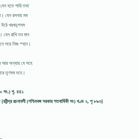
ঠুর যেন হতে পারি তথা
। যেন রসনায় মম
ি উঠে খরখড়্গসম
। যেন রাখি তব মান
নে লয়ে নিজ স্হান।
ে আর অন্যায় যে সহে
তারে তৃণসম দহে।
০০ সং.) পৃ. ৪৪১
ে [রবীন্দ্র রচনাবলী (পশ্চিমবঙ্গ সরকার শতবার্ষিকী সং) খণ্ড ২, পৃ ৮৯৩]