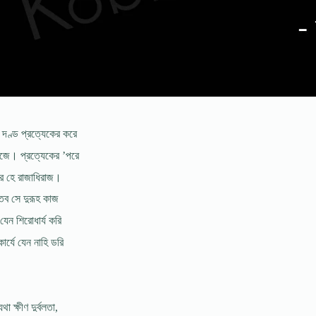
র দণ্ড প্রত্যেকের করে
িজে। প্রত্যেকের ’পরে
ার হে রাজাধিরাজ।
 তব সে দুরূহ কাজ
যেন শিরোধার্য করি
ার্যে যেন নাহি ডরি
েথা ক্ষীণ দুর্বলতা,