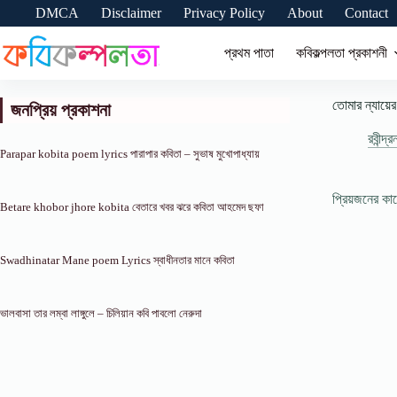
Skip
DMCA
Disclaimer
Privacy Policy
About
Contact
to
content
প্রথম পাতা
কবিকল্পলতা প্রকাশনী
তোমার ন্যায়
জনপ্রিয় প্রকাশনা
রবীন্দ্
Parapar kobita poem lyrics পারাপার কবিতা – সুভাষ মুখোপাধ্যায়
প্রিয়জনের ক
Betare khobor jhore kobita বেতারে খবর ঝরে কবিতা আহমেদ ছফা
Swadhinatar Mane poem Lyrics স্বাধীনতার মানে কবিতা
ভালবাসা তার লম্বা লাঙ্গুলে – চিলিয়ান কবি পাবলো নেরুদা