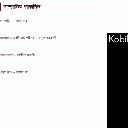
সাম্প্রতিক প্রকাশিত
হামাগুড়ি — শঙ্খ ঘোষ
মফস্বল ও একটি ভাঙা পরিবার — শ্বেতা চক্রবর্তী
বাদল-বেদনা – তসলিমা নাসরিন
একুশ বছর – প্রমোদ বসু