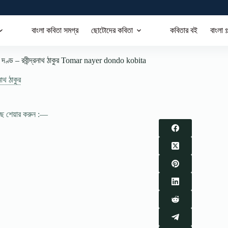
বাংলা কবিতা সমগ্র
ছোটোদের কবিতা
কবিতার বই
বাংলা গ
ের দণ্ড – রবীন্দ্রনাথ ঠাকুর Tomar nayer dondo kobita
রনাথ ঠাকুর
াছে শেয়ার করুন :—