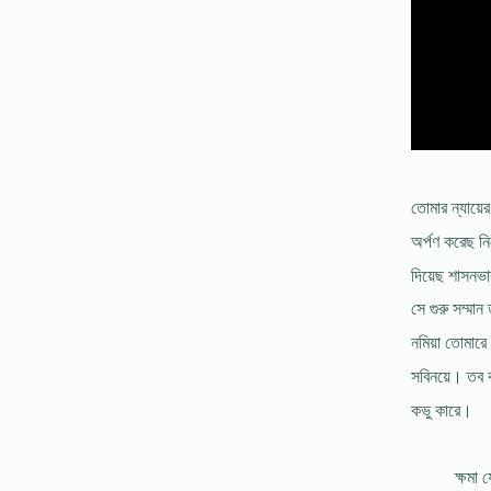
তোমার ন্যায়ে
অর্পণ করেছ ন
দিয়েছ শাসনভ
সে গুরু সম্মান
নমিয়া তোমারে 
সবিনয়ে। তব ক
কভু কারে।
ক্ষমা য