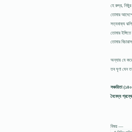
হে রুদ্র, নিষ্
তোমার আদেশে
সত্যবাক্য ঝল
তোমার ইঙ্গিতে
তোমার বিচারাস
অন্যায় যে কর
তব ঘৃণা যেন 
সঞ্চয়িতা (১৪
নৈবেদ্য গ্রন্থ
বিষয় —