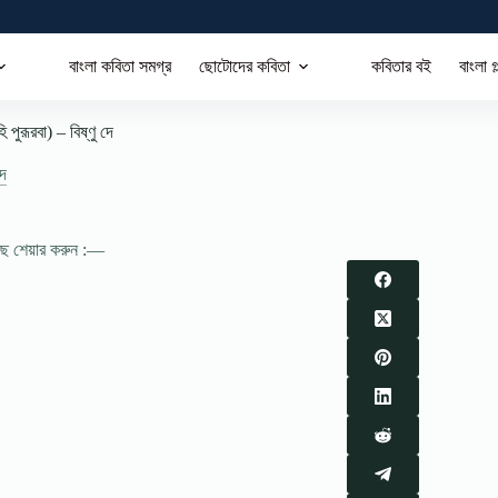
বাংলা কবিতা সমগ্র
ছোটোদের কবিতা
কবিতার বই
বাংলা গ
 পুরূরবা) – বিষ্ণু দে
দে
াছে শেয়ার করুন :—