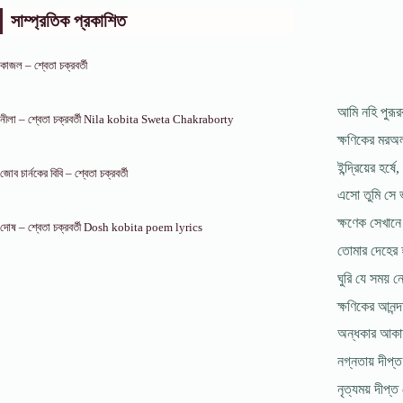
সাম্প্রতিক প্রকাশিত
কাজল – শ্বেতা চক্রবর্তী
আমি নহি পুরূর
নীলা – শ্বেতা চক্রবর্তী Nila kobita Sweta Chakraborty
ক্ষণিকের মরঅ
ইন্দ্রিয়ের হর
জোব চার্নকের বিবি – শ্বেতা চক্রবর্তী
এসো তুমি সে ভ
ক্ষণেক সেখান
দোষ – শ্বেতা চক্রবর্তী Dosh kobita poem lyrics
তোমার দেহের হ
ঘুরি যে সময় ন
ক্ষণিকের আনন
অন্ধকার আক
নগ্নতায় দীপ্ত
নৃত্যময় দীপ্