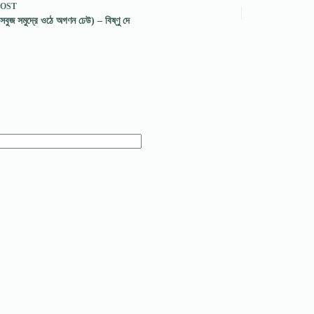
POST
সবুজ সমুদ্রে ওঠে অগণন ঢেউ) – বিষ্ণু দে