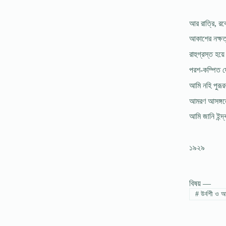
আর রাত্রি, রবে
আকাশের নক্ষত
রাহুগ্রস্ত হয়ে
পরশ-কম্পিত দ
আমি নহি পুরূরব
আমরণ আসঙ্গল
আমি জানি ইন্দ
১৯২৯
বিষয় —
#
উর্বশী ও আর