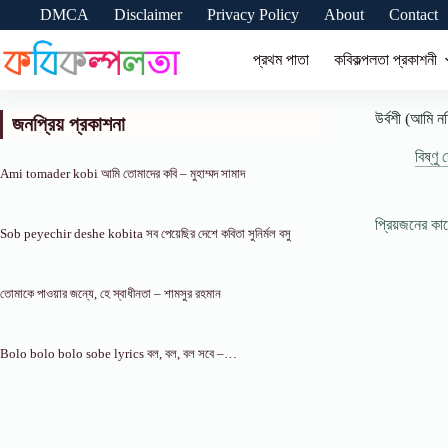
Skip
DMCA
Disclaimer
Privacy Policy
About
Contact
to
content
প্রথম পাতা
কবিকল্পলতা প্রকাশনী
উর্বশী (আমি নহি
জনপ্রিয় প্রকাশনা
বিষ্ণু 
Ami tomader kobi আমি তোমাদের কবি – মুহাম্মদ সামাদ
প্রিয়জনের ক
Sob peyechir deshe kobita সব পেয়েছির দেশে কবিতা সুনির্মল বসু
তোমাকে পাওয়ার জন্যে, হে স্বাধীনতা – শামসুর রহমান
Bolo bolo bolo sobe lyrics বল, বল, বল সবে –…