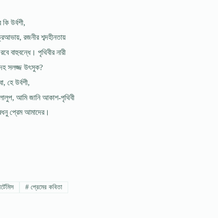
 কি উৰ্বশী,
্রআভায়, রজনীর শব্দহীনতায়
 রবে বাহুবন্ধে। পৃথিবীর নারী
েহ সলজ্জ উৎসুক?
া, হে উৰ্বশী,
োলুপ, আমি জানি আকাশ-পৃথিবী
্ৰধনু প্রেম আমাদের।
্টেমিস
#
প্রেমের কবিতা