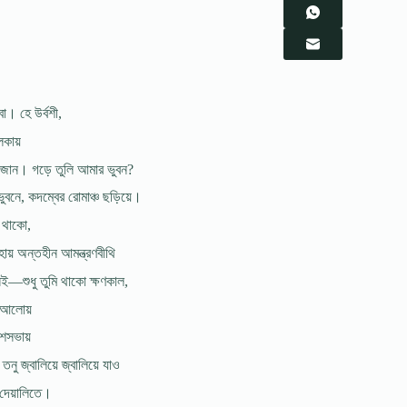
বা। হে উৰ্বশী,
লকায়
্ষে, জান। গড়ে তুলি আমার ভুবন?
ুবনে, কদম্বের রোমাঞ্চ ছড়িয়ে।
ে থাকো,
ায় অন্তহীন আমন্ত্রণবীথি
েই—শুধু তুমি থাকো ক্ষণকাল,
্দআলোয়
াশসভায়
 তনু জ্বালিয়ে জ্বালিয়ে যাও
ত দেয়ালিতে।