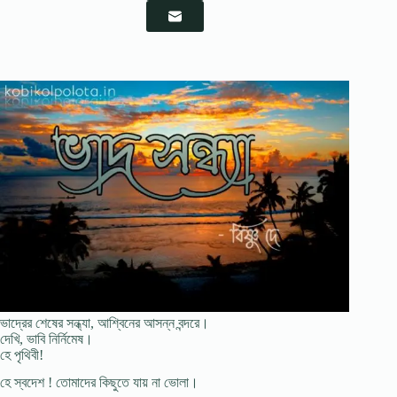
ভাদ্রের শেষের সন্ধ্যা, আশ্বিনের আসন্ন বন্দরে।
দেখি, ভাবি নির্নিমেষ।
হে পৃথিবী!
হে স্বদেশ ! তােমাদের কিছুতে যায় না ভােলা।