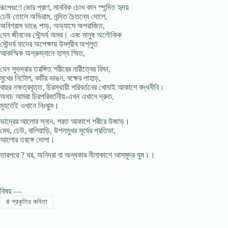
রূপেগুণে ভাের প্রাণ, মানবিক চোখ কান স্পন্দিত হৃদয়
ঢেউ তোলে অভিরাম, নন্দিত চৈতন্যে দোলে,
অবিশ্রাম ভাঙে পাড়, অভ্যাসে অপরাজিত,
যেন জীবনের সৌন্দর্য অমর। এবং মানুষ অলৌকিক
সৌন্দর্য যাদের অপেক্ষায় উদ্গ্রীব অপ্লুত
আকস্মিক অশ্রুস্নানে হাস্য স্মিত,
যেন সুভদ্রার তরঙ্গিত শরীরের নারীত্বের বিভা,
মুখের নিটোল, কটির ভাঙন, বক্ষের পাহাড়,
বাহুর নক্ষত্রবৃত্ত, চিরস্থায়ী পরিবর্তনের খোদাই আকাশে বদ্ধনীবি।
অথচ আমরা চিরপরিবর্তনীয়-এখন এখানে দ্রুত,
মুহর্তেই ওখানে নিঃঝুম।
ভাদ্রের আলোর স্নান, শরত আকাশে শরীরে উজাড়।
মেঘ, ঢেউ, বালিয়াড়ি, উপলমুখর সূর্যের প্রতিভা,
আলাের তরঙ্গে দোলা।
তারপরে ? ঘর, অনিদ্রা বা অন্ধকার নীলাকাশে আসমুদ্র ঘুম।।
বিষয় —
#
প্রকৃতির কবিতা